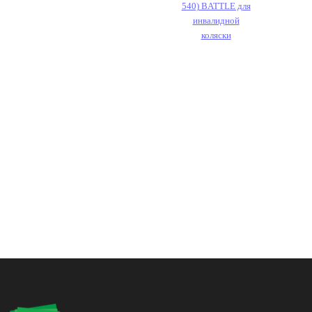
540) BATTLE для
инвалидной
коляски