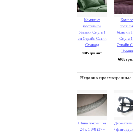
Комплект
Компле
постільної
постіль
білизни Смуга 1
білизни 
см Страйп Сатин
Смуга 1
Смарагд
Страйп С
Чорни
6085
грн./шт.
6085
грн.
Недавно просмотренные
Шина покрышка
Держатель
24 х 1 3/8 (37 -
/ флягодер