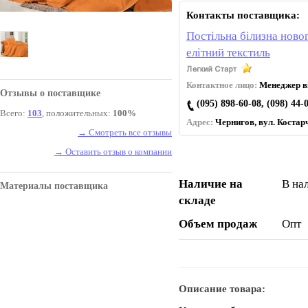
Контакты поставщика:
Постільна білизна новог
елітний текстиль
Контактное лицо:
Менеджер ві
Отзывы о поставщике
(095) 898-60-08, (098) 44-
Всего:
103
, положительных:
100%
Адрес:
Чернигов, вул. Коcтарч
→ Смотреть все отзывы
→ Оставить отзыв о компании
Наличие на
В на
Материалы поставщика
складе
Объем продаж
Опт
Описание товара: