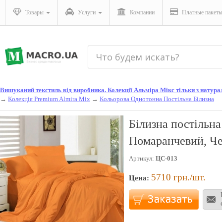
Товары
Услуги
Компании
Платные пакет
Вишуканий текстиль від виробника. Колекції Альміра Мікс тільки з натураль
→
Колекція Premium Almira Mix
→
Кольорова Однотонна Постільна Білизна
Білизна постільн
Помаранчевий, Ч
Артикул:
ЦС-013
5710
грн./шт.
Цена: