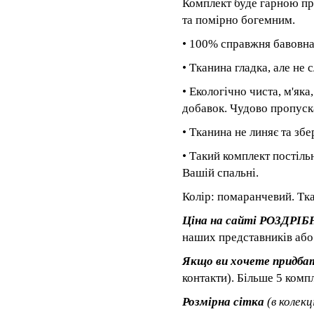
Комплект буде гарною пр
та помірно богемним.
• 100% справжня бавовна
• Тканина гладка, але не 
• Екологічно чиста, м'яка
добавок. Чудово пропускає
• Тканина не линяє та збе
• Такий комплект постіль
Вашій спальні.
Колір: помаранчевий. Тк
Ціна на сайті РОЗДРІБН
наших представників або
Якщо ви хочете придбат
контакти). Більше 5 комп
Розмірна сітка
(в колекц