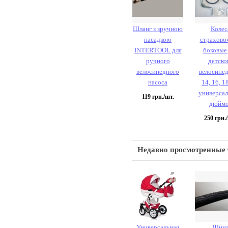
Шланг з зручною
Колес
насадкою
страхово
INTERTOOL для
боковые
ручного
детско
велосипедного
велосипед
насоса
14, 16, 1
универса
119
грн./шт.
дюймо
250
грн./
Недавно просмотренные
Универсальная
Шин