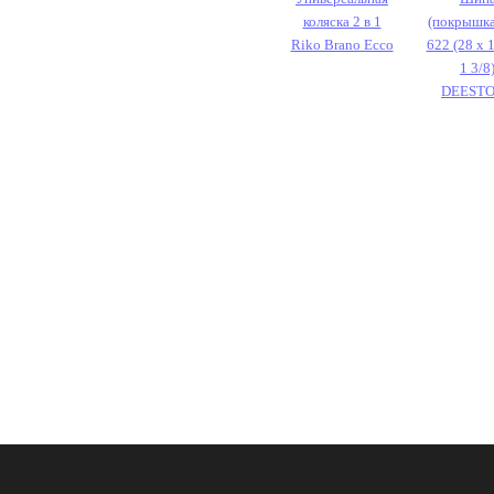
коляска 2 в 1
(покрышка)
Riko Brano Ecco
622 (28 х 1
1 3/8
DEЕST