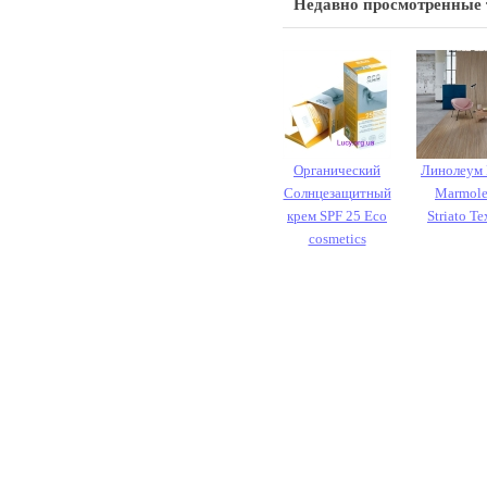
Недавно просмотренные
Органический
Линолеум 
Солнцезащитный
Marmol
крем SPF 25 Eco
Striato Te
cosmetics