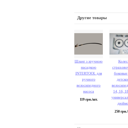
Другие товары
Шланг з зручною
Колес
насадкою
страхово
INTERTOOL для
боковые
ручного
детско
велосипедного
велосипед
насоса
14, 16, 1
универса
119
грн./шт.
дюймо
250
грн./