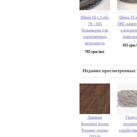
Шина 16 х 3 або
Шина 16 х
76 - 305
DRC камер
безкамерна для
електрич
електричного
транспо
велосипеда
455
грн./
705
грн./шт.
Недавно просмотренные
Ламинат
Грану
Kronopol Aroma
вторич
Розовое дерево
стрейч (мы
D3348