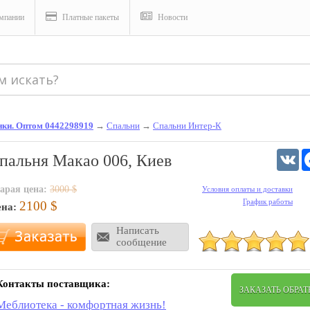
мпании
Платные пакеты
Новости
енки. Оптом 0442298919
→
Спальни
→
Спальни Интер-К
V
пальня Макао 006, Киев
арая цена:
3000
$
Условия оплаты и доставки
График работы
2100
$
ена:
Написать
сообщение
Контакты поставщика:
ЗАКАЗАТЬ ОБРА
Меблиотека - комфортная жизнь!