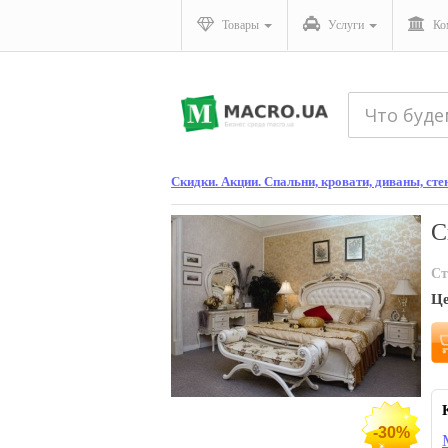
Товары
Услуги
Ко
Скидки. Акции. Спальни, кровати, диваны, ст
С
Ст
Ц
-30%