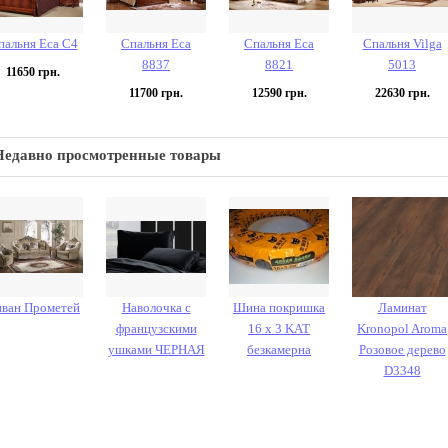
пальня Eca С4
Спальня Eca
Спальня Eca
Спальня Vilga
8837
8821
5013
11650
грн.
11700
грн.
12590
грн.
22630
грн.
Недавно просмотренные товары
ван Прометей
Наволочка с
Шина покришка
Ламинат
французскими
16 х 3 KAT
Kronopol Aroma
ушками ЧЕРНАЯ
безкамерна
Розовое дерево
D3348