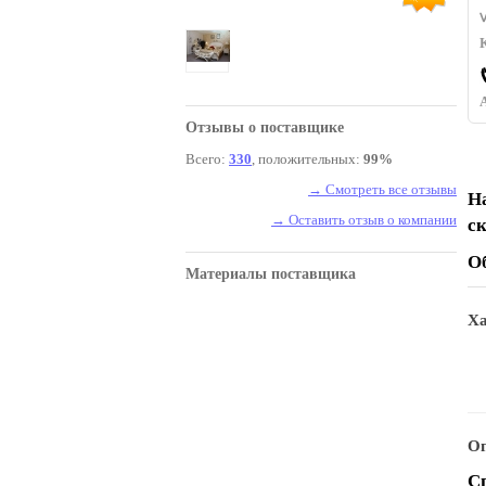
Отзывы о поставщике
Всего:
330
, положительных:
99%
→ Смотреть все отзывы
Н
→ Оставить отзыв о компании
с
О
Материалы поставщика
Ха
Оп
С