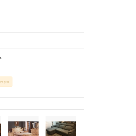
.
егории