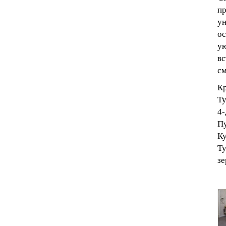
пр
ун
ос
ую
вс
см
К
Т
4-
П
К
Ту
зе