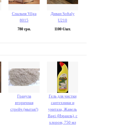
Спальня Vilga
Диван Softaly
8015
U210
780
грн.
1100
€/шт.
Гранула
Гель для чистки
вторичная
сантехники и
стрейч (мытая!)
унитаза, Жавель
Bagi (Израиль), с
хлором, 750 мл