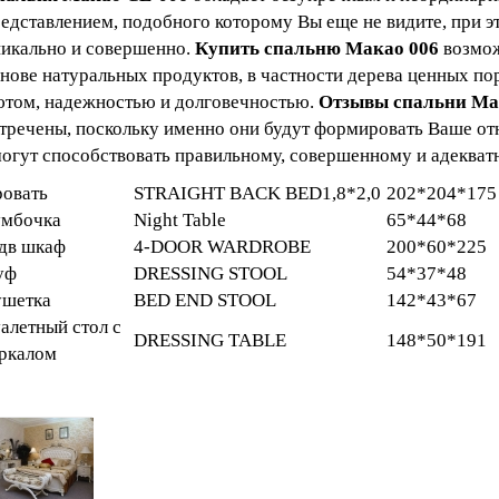
едставлением, подобного которому Вы еще не видите, при эт
икально и совершенно.
Купить спальню
Макао
006
возмож
нове натуральных продуктов, в частности дерева ценных пор
том, надежностью и долговечностью.
Отзывы спальни
Ма
тречены, поскольку именно они будут формировать Ваше от
огут способствовать правильному, совершенному и адекват
ровать
STRAIGHT BACK BED1,8*2,0
202*204*175
умбочка
Night Table
65*44*68
дв шкаф
4-DOOR WARDROBE
200*60*225
уф
DRESSING STOOL
54*37*48
ушетка
BED END STOOL
142*43*67
алетный стол с
DRESSING TABLE
148*50*191
ркалом