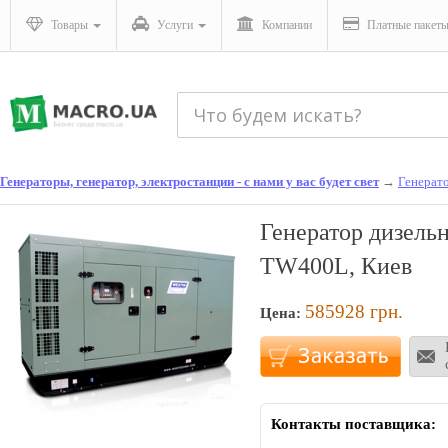
Товары
Услуги
Компании
Платные пакет
Генераторы, генератор, электростанции - с нами у вас будет свет
→
Генерат
Генератор дизель
TW400L, Киев
585928
грн.
Цена:
Контакты поставщика: