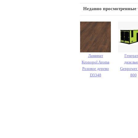
Недавно просмотренные
Ламинат
Генера
Kronopol Aroma
дизель
Розовое дерево
Genpower
D3348
800