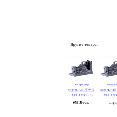
Другие товары
Генератор
Генера
дизельный SDMO
дизельный
EXEL I X330C3
EXEL I X
678450
грн.
1
грн