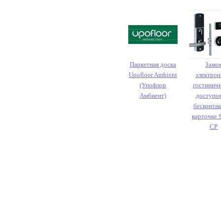
Паркетная доска
Замо
Upofloor Ambient
электро
(Упофлор
гостинич
Амбиент)
доступо
бесконта
карточке 
CP