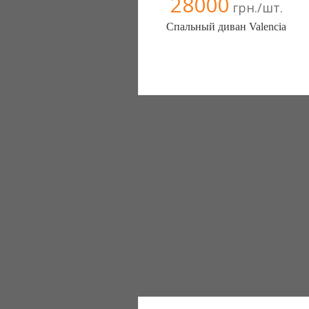
28000
грн./шт.
Спальный диван Valencia
Меблиотека - комфортная жизнь!
(Киев)
330 отзыв(а)
, 99% положительных
Компания верифицирована
+38067 445-45-41