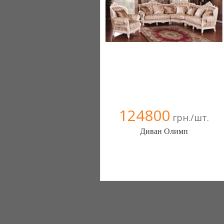
124800
грн./шт.
Диван Олимп
Меблиотека - комфортная жизнь!
(Киев)
330 отзыв(а)
, 99% положительных
Компания верифицирована
+38067 445-45-41