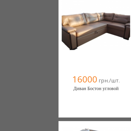
Компания верифицирована
+38067 445-45-41
16000
грн./шт.
Диван Бостон угловой
Фабрика Меблинам - диваны, столы,
кухонные уголки (Киев)
+380 503443603