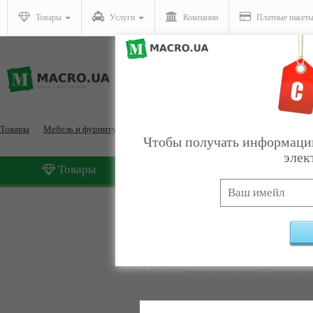
Товары
Услуги
Компании
Платные пакет
Товары
Мебель и фурнитура
Диваны
Чтобы получать информацию
элек
Товары
Услуги
Диваны
Найдено:
761
Страницы:
1
2
3
4
...
33