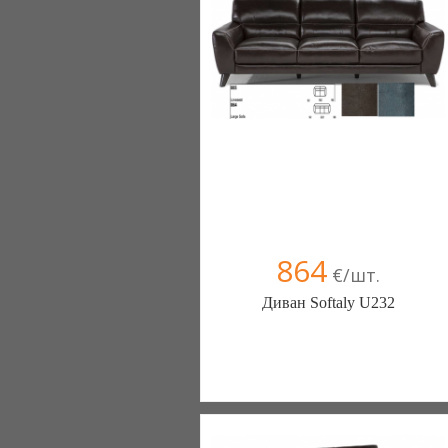
Компания верифицирована
+38067 445-45-41
864
€/шт.
Диван Softaly U232
Меблиотека - комфортная жизнь!
(Киев)
330 отзыв(а)
, 99% положительных
Компания верифицирована