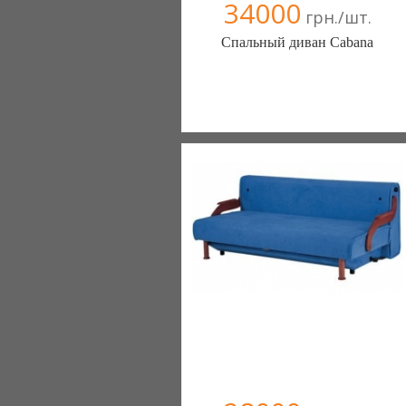
34000
грн./шт.
Спальный диван Cabana
Меблиотека - комфортная жизнь!
(Киев)
330 отзыв(а)
, 99% положительных
Компания верифицирована
+38067 445-45-41