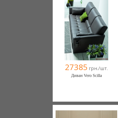
27385
грн./шт.
Диван Vero Scilla
Меблиотека - комфортная жизнь!
(Киев)
330 отзыв(а)
, 99% положительных
Компания верифицирована