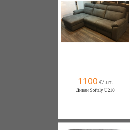
1100
€/шт.
Диван Softaly U210
Меблиотека - комфортная жизнь!
(Киев)
330 отзыв(а)
, 99% положительных