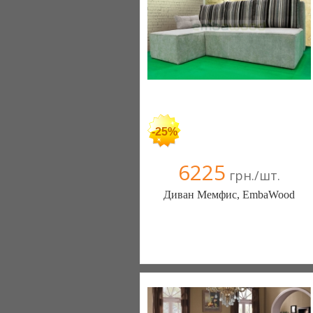
+38067 445-45-41
-25%
6225
грн./шт.
Диван Мемфис, EmbaWood
Меблиотека - комфортная жизнь!
(Киев)
330 отзыв(а)
, 99% положительных
Компания верифицирована
+38067 445-45-41