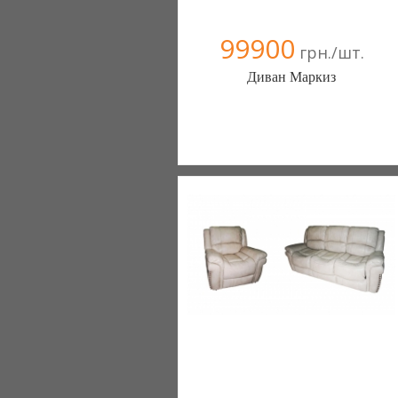
99900
грн./шт.
Диван Маркиз
Меблиотека - комфортная жизнь!
(Киев)
330 отзыв(а)
, 99% положительных
Компания верифицирована
+38067 445-45-41