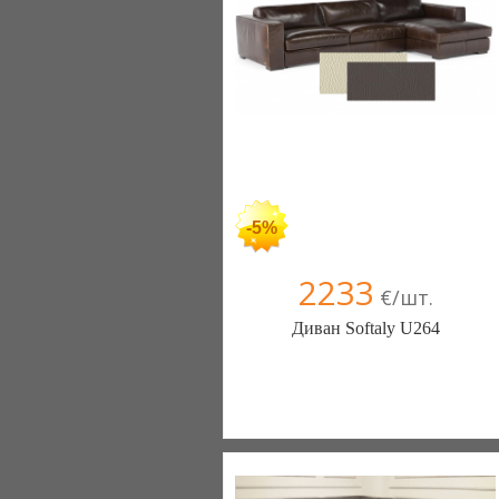
+38067 445-45-41
-5%
2233
€/шт.
Диван Softaly U264
Меблиотека - комфортная жизнь!
(Киев)
330 отзыв(а)
, 99% положительных
Компания верифицирована