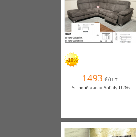
+38067 445-45-41
-10%
1493
€/шт.
Угловой диван Softaly U266
Меблиотека - комфортная жизнь!
(Киев)
330 отзыв(а)
, 99% положительных
Компания верифицирована