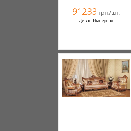
91233
грн./шт.
Диван Империал
Меблиотека - комфортная жизнь!
(Киев)
330 отзыв(а)
, 99% положительных
Компания верифицирована
+38067 445-45-41