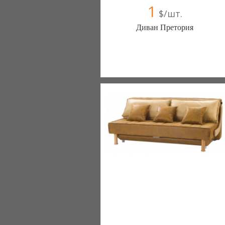
1
$/шт.
Диван Претория
Меблиотека - комфортная жизнь!
(Киев)
330 отзыв(а)
, 99% положительных
Компания верифицирована
+38067 445-45-41