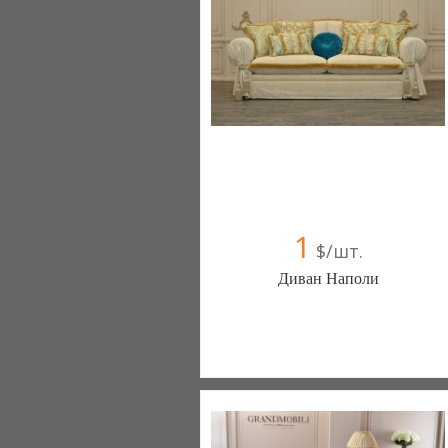
+38067 445-45-41
1
$/шт.
Диван Наполи
Меблиотека - комфортная жизнь!
(Киев)
330 отзыв(а)
, 99% положительных
Компания верифицирована
+38067 445-45-41