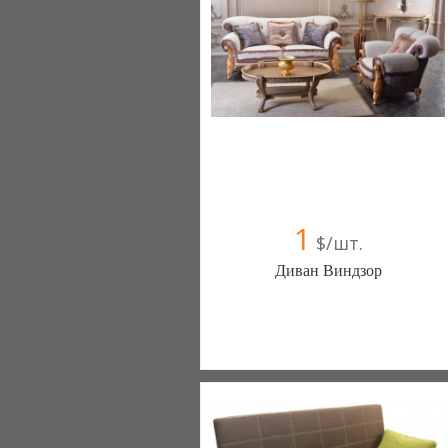
1
$/шт.
Диван Виндзор
Меблиотека - комфортная жизнь!
(Киев)
330 отзыв(а)
, 99% положительных
Компания верифицирована
+38067 445-45-41