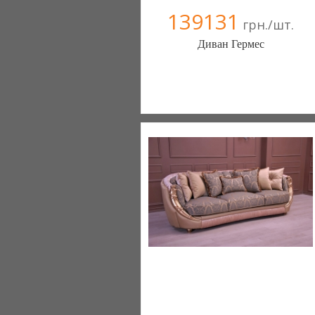
139131
грн./шт.
Диван Гермес
Меблиотека - комфортная жизнь!
(Киев)
330 отзыв(а)
, 99% положительных
Компания верифицирована
+38067 445-45-41