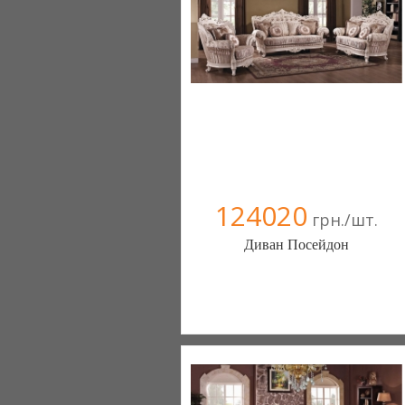
124020
грн./шт.
Диван Посейдон
Меблиотека - комфортная жизнь!
(Киев)
330 отзыв(а)
, 99% положительных
Компания верифицирована
+38067 445-45-41