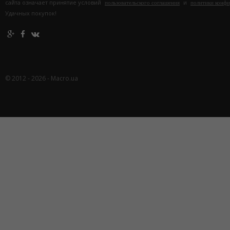
сайта означает принятие условий
и
пользовательского соглашения
политики конф
Удачных покупок!
© 2012 - 2026 - Macro.ua