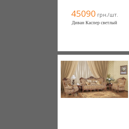
45090
грн./шт.
Диван Каспер светлый
Меблиотека - комфортная жизнь!
(Киев)
330 отзыв(а)
, 99% положительных
Компания верифицирована
+38067 445-45-41