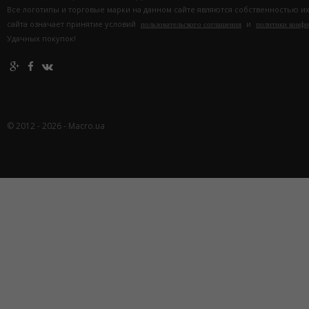
Все логотипы и торговые марки на данном сайте являются собственностью и
сайта означает принятие условий
и
пользовательского соглашения
политики конф
Удачных покупок!
© 2012 - 2026 - Macro.ua