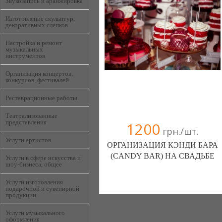
Звукозапись и аранжировка
Изготовление скульптур,
декоративных слепков
Настройка и ремонт
музыкальных
инструментов
Организация концертов,
конкурсов, фестивалей
Реставрационные работы
Театрализованные
представления
1200
грн./шт.
Услуги артистов
ОРГАНИЗАЦИЯ КЭНДИ БАРА
(CANDY BAR) НА СВАДЬБЕ
Услуги в сфере искусства и
шоу-бизнеса, общее
Кенди бар "Sweetkingdom" (Киев)
Услуги изготовления
подарочной и сувенирной
продукции
098 5362423
093 3900370
Услуги музыкального
оформления
063 4545884