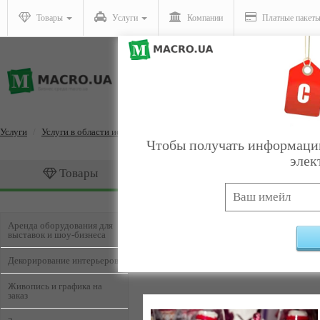
Товары
Услуги
Компании
Платные пакет
Услуги
Услуги в области искусства и шоу-бизнеса
Чтобы получать информацию
элек
Товары
Услуги
Услуги в области искусс
Аренда оборудования для
выставок и шоу-бизнеса
Декорирование интерьеров
Живопись и графика на
заказ