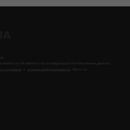
ua.
те являются собственностью их владельцев. Использование данного
и
Macro.ua
ого соглашения
политики конфиденциальности