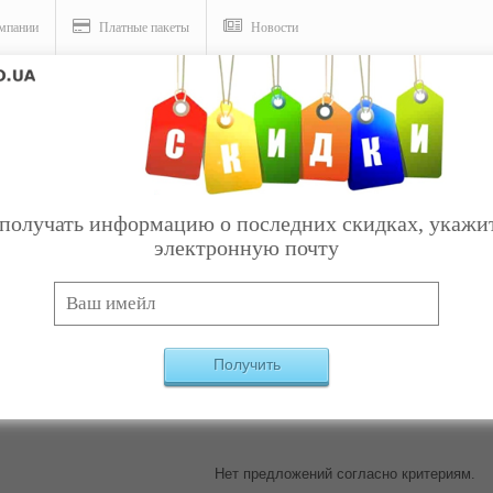
мпании
Платные пакеты
Новости
надувной мебели
получать информацию о последних скидках, укажи
электронную почту
Услуги
ары для надувной мебели
Найдено:
0
Получить
Нет предложений согласно критериям.