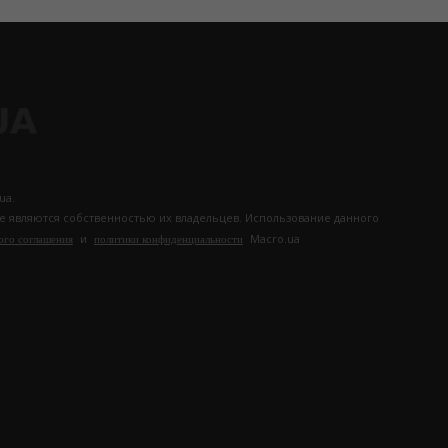
ua.
те являются собственностью их владельцев. Использование данного
и
Macro.ua
ого соглашения
политики конфиденциальности