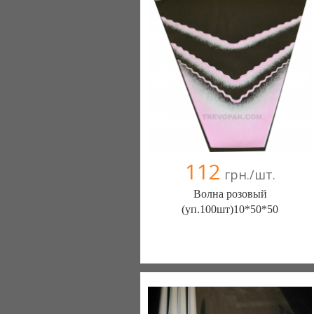
112
грн./шт.
Волна розовый
(уп.100шт)10*50*50
trevopak (Киев)
38(098) 103-31-31