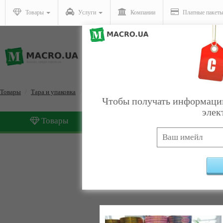
Товары
Услуги
Компании
Платные пакет
Товары
Тара и упаковка
Упаковка для цветов
Чтобы получать информацию
элек
Товары
Услуги
Упаковка для цветов
Найде