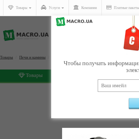
Товары
Услуги
Компании
Платные пакет
Товары
Печи и камины
Топки каминные
Чтобы получать информацию
элек
Товары
Услуги
Топки каминные
Найдено:
1