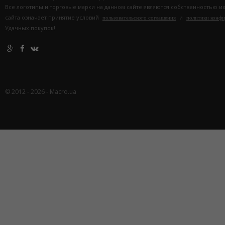
Все логотипы и торговые марки на данном сайте являются собственностью и
сайта означает принятие условий
и
пользовательского соглашения
политики конф
Удачных покупок!
© 2012 - 2026 - Macro.ua