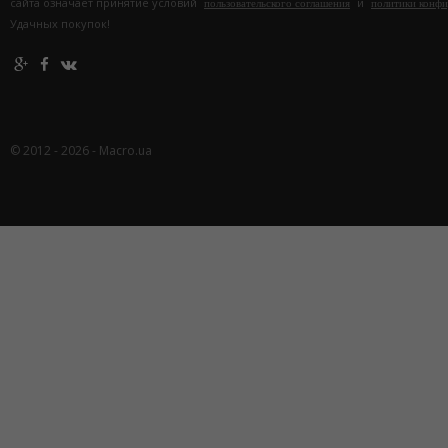
сайта означает принятие условий
и
пользовательского соглашения
политики конф
Удачных покупок!
© 2012 - 2026 - Macro.ua