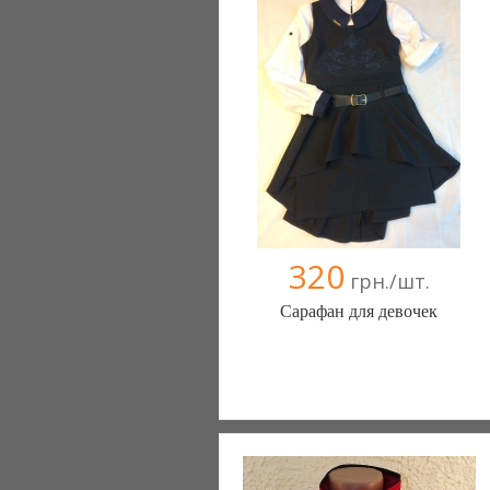
320
грн./шт.
Сарафан для девочек
stilygi (Одесса)
096 4366351
099 0841666