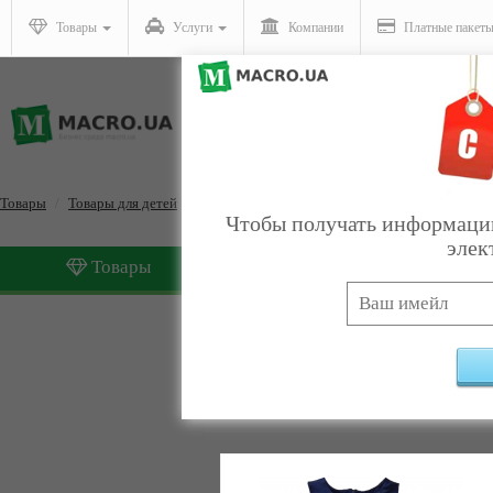
Товары
Услуги
Компании
Платные пакет
Товары
Товары для детей
Для школы
Чтобы получать информацию
элек
Товары
Услуги
Для школы
Найдено:
13