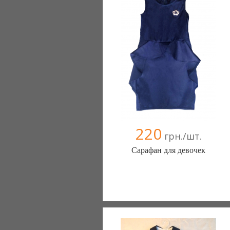
220
грн./шт.
Сарафан для девочек
stilygi (Одесса)
096 4366351
099 0841666