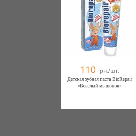
110
грн./шт.
Детская зубная паста BioRepair
«Веселый мышонок»
Магазин косметики и парфюмерии
(Киев)
1 отзыв(а)
, 100% положительных
050 9358824