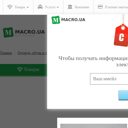
Товары
Услуги
Компании
Платные пакет
Товары
Одежда, обувь и принадлежности
Ювелирные изделия
Чтобы получать информацию
элек
Товары
Услуги
Ювелирные изделия
Найде