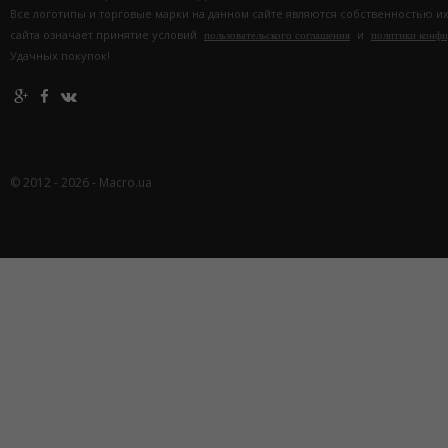
Все логотипы и торговые марки на данном сайте являются собственностью и
сайта означает принятие условий
и
пользовательского соглашения
политики конф
Удачных покупок!
© 2012 - 2026 - Macro.ua