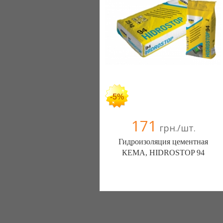
-5%
171
грн./шт.
Гидроизоляция цементная
КЕМА, HIDROSTOP 94
ЧП (Одесса)
+38-048 788-98-50
+38-093 343-99-62
+38-048 709-70-89