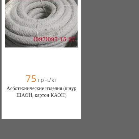
75
грн./кг
Асботехнические изделия (шнур
ШАОН, картон КАОН)
ООО "Адамант 95" (Днепропетровск)
+38097 0971527