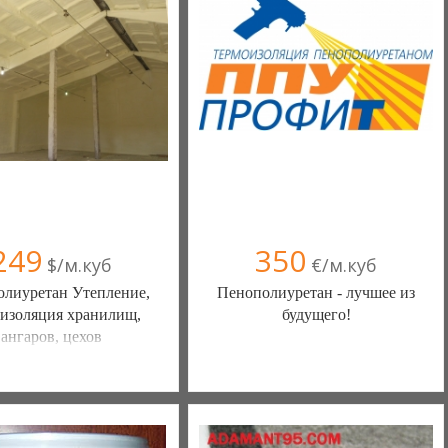
249
350
$/м.куб
€/м.куб
лиуретан Утепление,
Пенополиуретан - лучшее из
оизоляция хранилищ,
будущего!
ангаров, цехов
 ППУ ПРОФИТ (Киев)
ООО ППУ ПРОФИТ (Киев)
в(а)
, 100% положительных
150 отзыв(а)
, 100% положительных
050 3568158
050 3568158
067 6305521
067 6305521