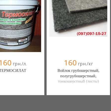
160
160
грн./л.
грн./кг
ТЕРМОСИЛАТ
Войлок грубошерстный,
полугрубошерстный,
тонкошерстный (листы)
 база ТермосилаТ (Тячев)
ООО "Адамант 95" (Днепропетровск)
067 6742664
+38097 0971527
073 2834799