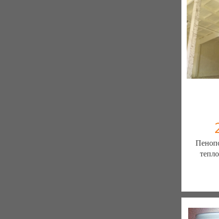
Пенопо
тепл
ООО
150 отзы