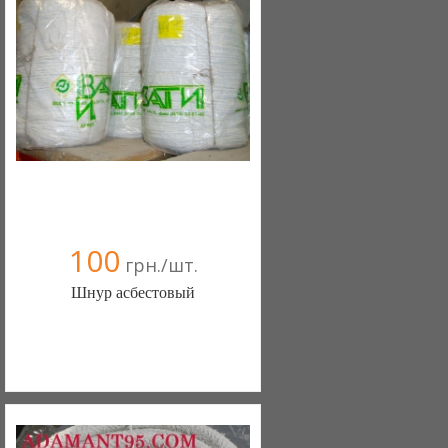
100
грн./шт.
Шнур асбестовый
ООО АЗБОХИМ (Сумы)
050 4070313
098 8028808