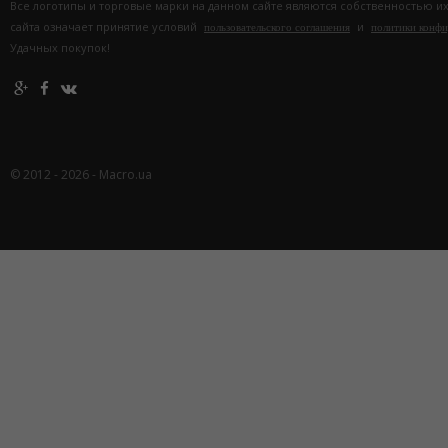
Все логотипы и торговые марки на данном сайте являются собственностью и
сайта означает принятие условий
и
пользовательского соглашения
политики конф
Удачных покупок!
© 2012 - 2026 - Macro.ua