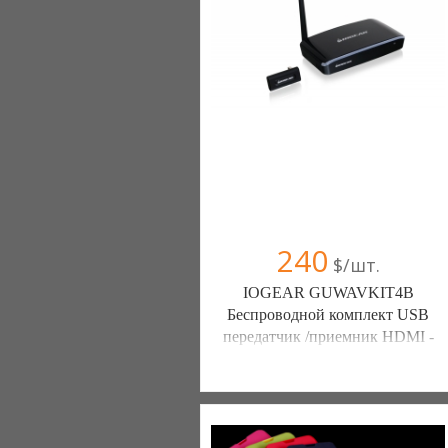
240
$/шт.
IOGEAR GUWAVKIT4B
Беспроводной комплект USB
передатчик /приемник HDMI -
VGA + аудио - 10 м.
Беспроводные Технологии (Киев)
Компания верифицирована
044 5877047
098 2191135