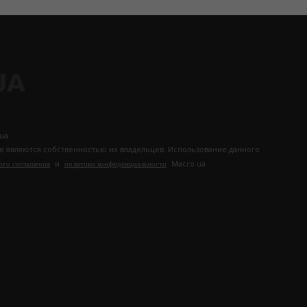
ua.
те являются собственностью их владельцев. Использование данного
и
Macro.ua
ого соглашения
политики конфиденциальности