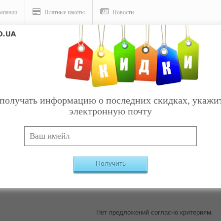
мпании
Платные пакеты
Новости
еры
получать информацию о последних скидках, укажи
электронную почту
Услуги
ассажеры
Найдено:
0
Получить
Нет предложений согласно критериям.