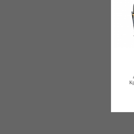
Кр
Твоя м
1 отзыв