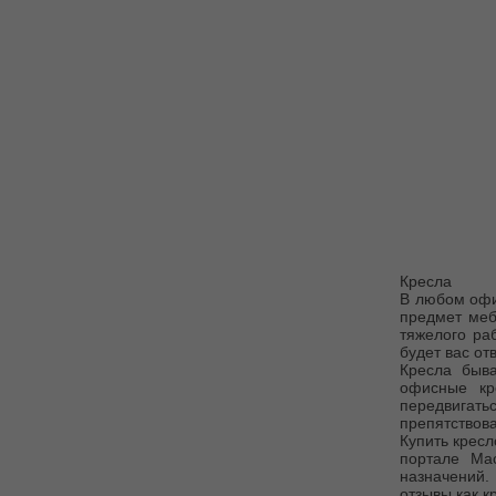
Кресла
В любом офи
предмет меб
тяжелого ра
будет вас от
Кресла быва
офисные кр
передвигать
препятствова
Купить крес
портале Ma
назначений. 
отзывы как к