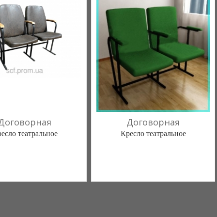
Договорная
Договорная
есло театральное
Кресло театральное
ебель - интернет магазин
Твоя мебель - интернет магазин
мебели. (Харьков)
мебели. (Харьков)
(а)
, 100% положительных
1 отзыв(а)
, 100% положительных
(067) 252-43-59
(067) 252-43-59
(066) 735-80-35
(066) 735-80-35