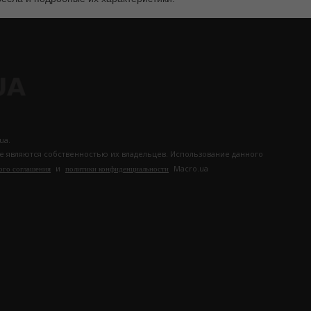
ua.
те являются собственностью их владельцев. Использование данного
и
Macro.ua
ого соглашения
политики конфиденциальности