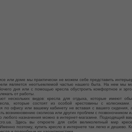
(063) 413-30-59
(063) 413-30-59
се или доме мы практически не можем себе представить интерьер 
ели является неотъемлемой частью нашего быта. На нем мы мо
бочего дня или с помощью кресла обустроить комфортное и эрго
влекать от работы.
ют нескольких видов: кресла для отдыха, которые имеют обыч
есла, которые состоят из особой крестовины с колесиками.
ся по офису или вашему кабинету не вставая с вашего сидения, а
ть возникновению сколиоза или других проблем с позвоночником и
ло любого назначения можно в интернет-магазине. Подходящий вам
cro.ua. Здесь вы откроете для себя великолепный мир крес
Именно поэтому, купить кресло в интернете так легко и дешево. К
ресла и подробные их характеристики.