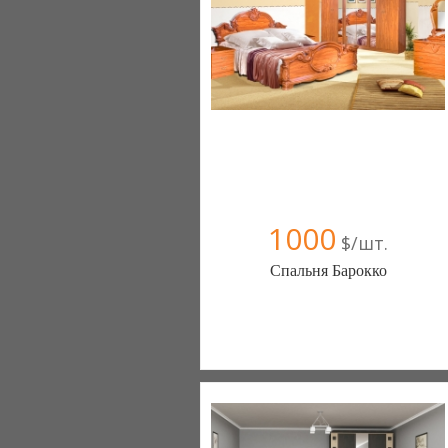
1000
$/шт.
Спальня Барокко
Меблиотека - комфортная жизнь!
(Киев)
330 отзыв(а)
, 99% положительных
Компания верифицирована
+38067 445-45-41