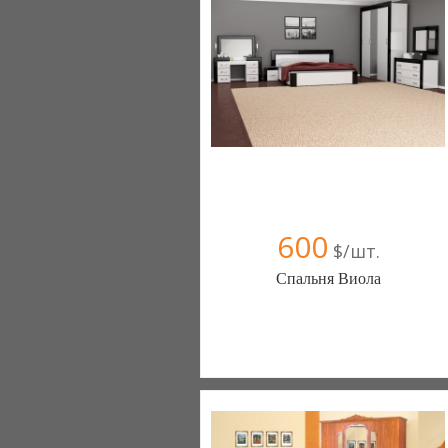
+38067 445-45-41
600
$/шт.
Спальня Виола
Меблиотека - комфортная жизнь!
(Киев)
330 отзыв(а)
, 99% положительных
Компания верифицирована
+38067 445-45-41