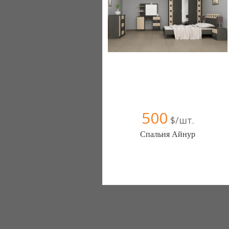
500
$/шт.
Спальня Айнур
Меблиотека - комфортная жизнь!
(Киев)
330 отзыв(а)
, 99% положительных
Компания верифицирована
+38067 445-45-41