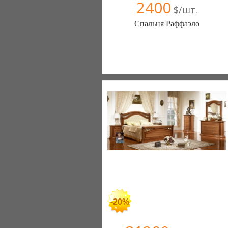
2400
$/шт.
Спальня Раффаэло
Меблиотека - комфортная жизнь!
(Киев)
330 отзыв(а)
, 99% положительных
Компания верифицирована
+38067 445-45-41
-20%