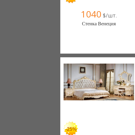
1040
$/шт.
Стенка Венеция
Меблиотека - комфортная жизнь!
(Киев)
330 отзыв(а)
, 99% положительных
Компания верифицирована
+38067 445-45-41
-25%