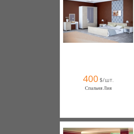
+38067 445-45-41
400
$/шт.
Спальня Лия
Меблиотека - комфортная жизнь!
(Киев)
330 отзыв(а)
, 99% положительных
Компания верифицирована