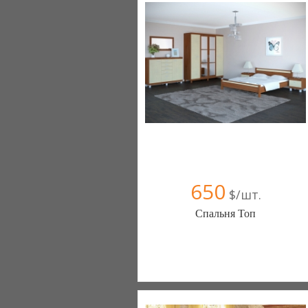
650
$/шт.
Спальня Топ
Меблиотека - комфортная жизнь!
(Киев)
330 отзыв(а)
, 99% положительных