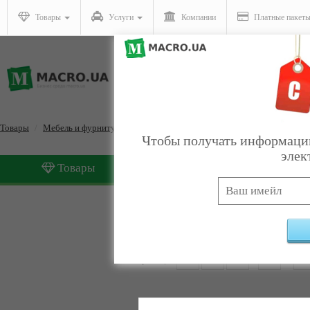
Товары
Услуги
Компании
Платные пакет
Товары
Мебель и фурнитура
Спальни
Чтобы получать информацию
элек
Товары
Услуги
Спальни
Найдено:
574
Страницы:
1
2
3
4
5
...
2