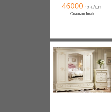
46000
грн./шт.
Спальня Imab
Меблиотека - комфортная жизнь!
(Киев)
330 отзыв(а)
, 99% положительных
Компания верифицирована
+38067 445-45-41