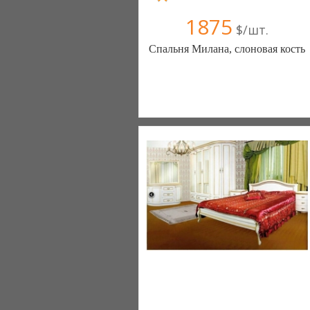
1875
$/шт.
Спальня Милана, слоновая кость
Меблиотека - комфортная жизнь!
(Киев)
330 отзыв(а)
, 99% положительных
Компания верифицирована
+38067 445-45-41