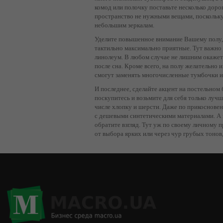
комод или полочку поставьте несколько доро
пространство не нужными вещами, поскольку 
небольшим зеркалам.
Уделите повышенное внимание Вашему полу, 
тактильно максимально приятные. Тут важно 
линолеум. В любом случае не лишним окажет
после сна. Кроме всего, на полу желательно
смогут заменять многочисленные тумбочки 
И последнее, сделайте акцент на постельном
поскупитесь и возьмите для себя только луч
числе хлопку и шерсти. Даже по прикосновени
с дешевыми синтетическими материалами. А в
обратите взгляд. Тут уж по своему личному
от выбора ярких или через чур грубых тонов,