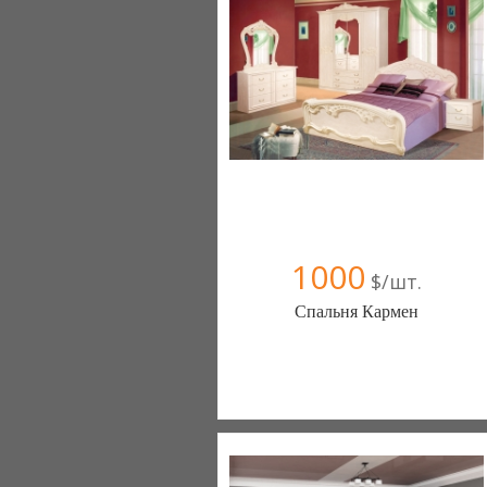
+38067 445-45-41
1000
$/шт.
Спальня Кармен
Меблиотека - комфортная жизнь!
(Киев)
330 отзыв(а)
, 99% положительных
Компания верифицирована