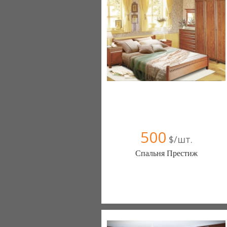
Компания верифицирована
+38067 445-45-41
500
$/шт.
Спальня Престиж
Меблиотека - комфортная жизнь!
(Киев)
330 отзыв(а)
, 99% положительных
Компания верифицирована