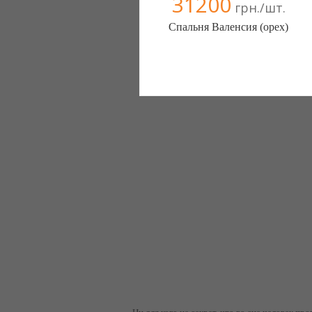
31200
грн./шт.
Спальня Валенсия (орех)
Меблиотека - комфортная жизнь!
(Киев)
330 отзыв(а)
, 99% положительных
Компания верифицирована
+38067 445-45-41