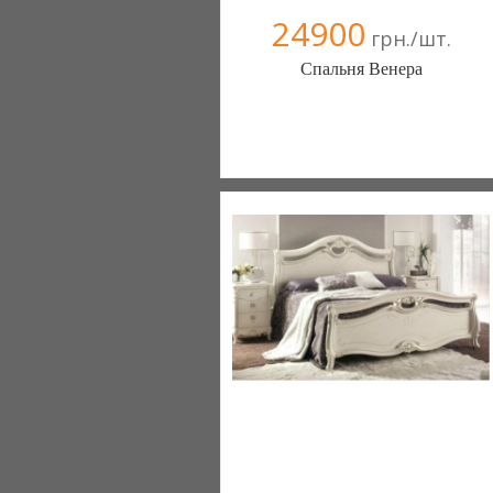
24900
грн./шт.
Спальня Венера
Меблиотека - комфортная жизнь!
(Киев)
330 отзыв(а)
, 99% положительных
Компания верифицирована
+38067 445-45-41