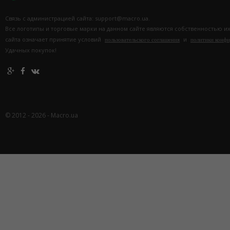
Связь с администрацией сайта: support@macro.ua.
Все логотипы и торговые марки на данном сайте являются собственностью и
сайта означает принятие условий
и
пользовательского соглашения
политики конф
Удачных покупок!
© 2012 - 2026 - Macro.ua