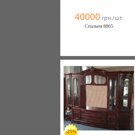
40000
грн./шт.
Спальня 8865
Меблиотека - комфортная жизнь!
(Киев)
330 отзыв(а)
, 99% положительных
Компания верифицирована
+38067 445-45-41
-20%