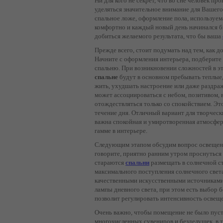
Ни для кого не секрет, что во сне человек пр
уделяться значительное внимание для Вашего
спальное ложе, оформление пола, используем
комфортно и каждый новый день начинался б
добиться желаемого результата, что бы ваша
Прежде всего, стоит подумать над тем, как д
Начните с оформления интерьера, подберите 
спальню. При возникновении сложностей в эт
спальне
будут в основном пребывать теплые,
жить, ухудшать настроение или даже раздраж
может ассоциироваться с небом, позитивом, 
отождествляться только со спокойствием. Это
течение дня. Отличный вариант для творчески
важна спокойная и умиротворенная атмосфер
гамме в интерьере.
Следующим этапом обсудим вопрос освещения
говорите, приятно ранним утром проснуться
стараются
спальни
размещать в солнечной с
максимального поступления солнечного света.
качественными искусственными источниками
лампы дневного света, при этом есть выбор 
позволит регулировать интенсивность освещ
Очень важно, чтобы помещение не было пуст
многочисленных сувениров и безделушек, в т