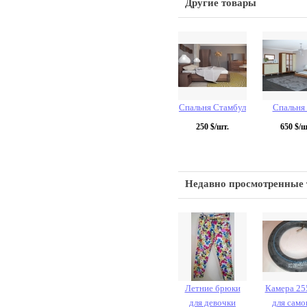
Другие товары
Спальня Стамбул
Спальня
250
$/шт.
650
$/ш
Недавно просмотренные
Летние брюки
Камера 25
для девочки
для само