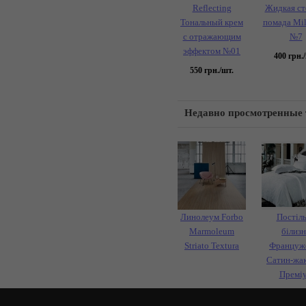
Reflecting
Жидкая ст
Тональный крем
помада Mil
с отражающим
№7
эффектом №01
400
грн./
550
грн./шт.
Недавно просмотренные
Линолеум Forbo
Постіл
Marmoleum
білизн
Striato Textura
Француж
Сатин-жа
Премі