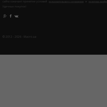
сайта означает принятие условий
и
пользовательского соглашения
политики конф
Удачных покупок!
© 2012 - 2026 - Macro.ua