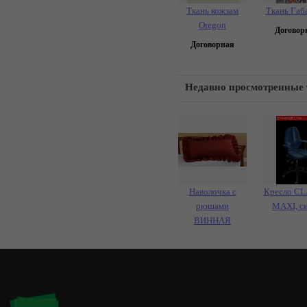
Ткань кожзам
Ткань Габ
Oregon
Договор
Договорная
Недавно просмотренные
Наволочка с
Кресло CL
рюшами
MAXI, с
ВИННАЯ