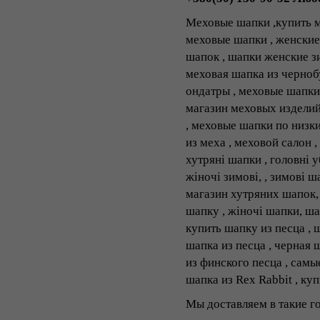
Меховые шапки ,купить м
меховые шапки , женские
шапок , шапки женские з
меховая шапка из чернобу
ондатры , меховые шапки 
магазин меховых изделий 
, меховые шапки по низк
из меха , меховой салон 
хутряні шапки , головні 
жіночі зимові, , зимові 
магазин хутряних шапок, 
шапку , жіночі шапки, ша
купить шапку из песца , 
шапка из песца , черная ш
из финского песца , самы
шапка из Rex Rabbit , ку
Мы доставляем в такие г