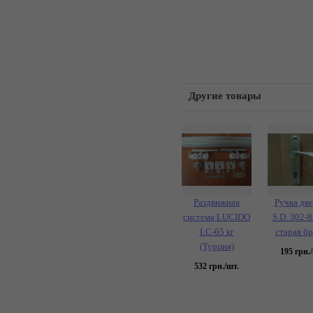
Другие товары
Раздвижная
Ручка дв
система LUCIDO
S.D. 302-
LC-65 кг
старая б
(Турция)
195
грн./
532
грн./шт.