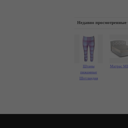
Недавно просмотренные
Штаны
Матрас M
пижамные
Шотландия