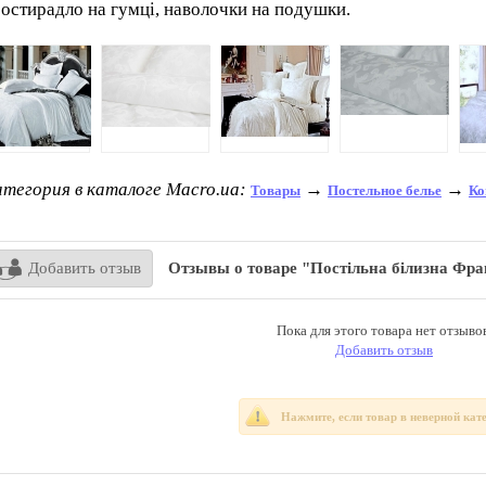
остирадло на гумці, наволочки на подушки.
тегория в каталоге Macro.ua:
→
→
Товары
Постельное белье
Ко
Добавить отзыв
Отзывы о товаре "Постільна білизна Фр
Пока для этого товара нет отзывов
Добавить отзыв
Нажмите, если товар в неверной кат