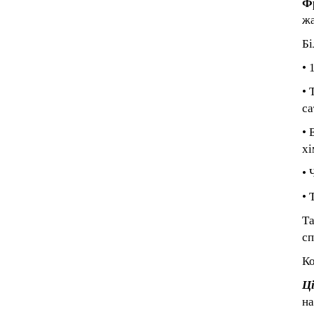
Ф
жа
Бі
• 
• 
са
• 
хі
• 
• 
Та
сп
Ко
Ці
на