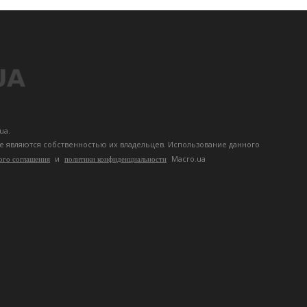
ua.
те являются собственностью их владельцев. Использование данного
и
Macro.ua
ого соглашения
политики конфиденциальности