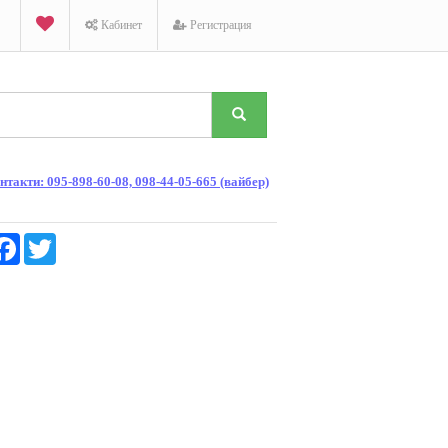
Кабинет
Регистрация
такти: 095-898-60-08, 098-44-05-665 (вайбер)
K
Facebook
Twitter
1
голос