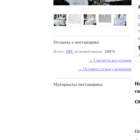
Отзывы о поставщике
Всего:
103
, положительных:
100%
→ Смотреть все отзывы
→ Оставить отзыв о компании
Н
Материалы поставщика
с
О
Оп