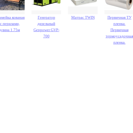
амейка кованая
Генератор
Матрас TWIN
Первичная ТУ
с перилами,
дизельный
пленка.
длина 1.75м
Genpower GVP-
Первичная
700
термоусадочна
пленка.