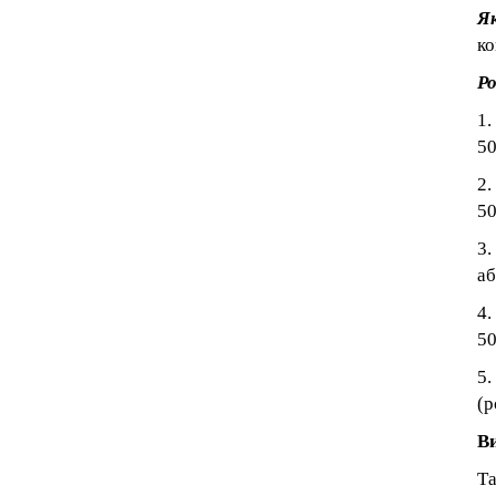
Як
ко
Ро
1.
50
2.
50
3.
аб
4.
50
5.
(р
В
Та