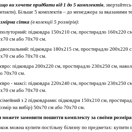
що ви хочете придбати від 1 до 5 комплектів
, звертайтесь
нтакти). Більше 5 комплектів – до менеджера за вказаними т
змірна сітка
(в колекції 5 розмірів)
:
 полуторний: підковдра 150x210 см, простирадло 160x220 см,
x70 см або 70x70 см.
 двоспальний: підковдра 180x215 см, простирадло 200x220 см
x70 см або 70x70 см.
 євро: підковдра 200x220 см, простирадло 230x250 см, навол
о 70x70 см.
 євро - максі: підковдра 220x240 см, простирадло 230x250 см
x70 см або 70x70 см.
 сімейний з 2 підковдрами: підковдри 150x210 см, простирад
озмір на вибір) 50x70 см або 70x70 см.
и можете замовити пошиття комплекту за своїми розміра
кож можна купити постільну білизну по предметах: купити 