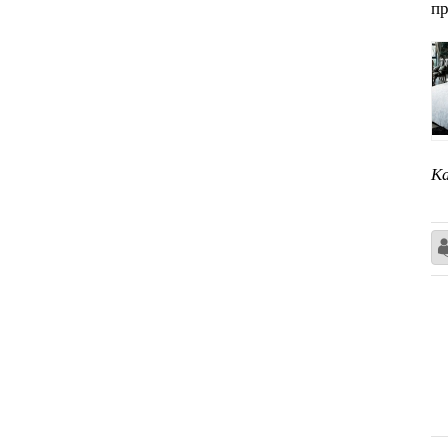
пр
Ка