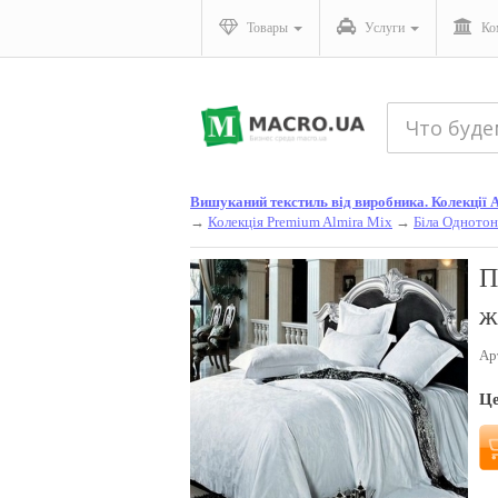
Товары
Услуги
Ко
Вишуканий текстиль від виробника. Колекції Ал
→
Колекція Premium Almira Mix
→
Біла Однотон
П
ж
Ар
Ц