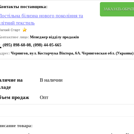
Контакты поставщика:
ЗАКАЗАТЬ ОБРА
Постільна білизна нового покоління та
елітний текстиль
Контактное лицо:
Менеджер відділу продажів
(095) 898-60-08, (098) 44-05-665
Адрес:
Чернигов, вул. Коcтарчука Віктора, 6А. Черниговская обл. (Украина)
аличие на
В наличии
кладе
бъем продаж
Опт
исание товара: