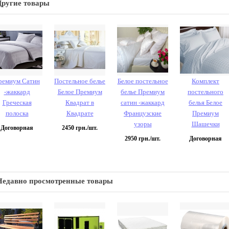
Другие товары
ремиум Сатин
Постельное белье
Белое постельное
Комплект
-жаккард
Белое Премиум
белье Премиум
постельного
Греческая
Квадрат в
сатин -жаккард
белья Белое
полоска
Квадрате
Французские
Премиум
узоры
Шашечки
Договорная
2450
грн./шт.
2950
грн./шт.
Договорная
Недавно просмотренные товары