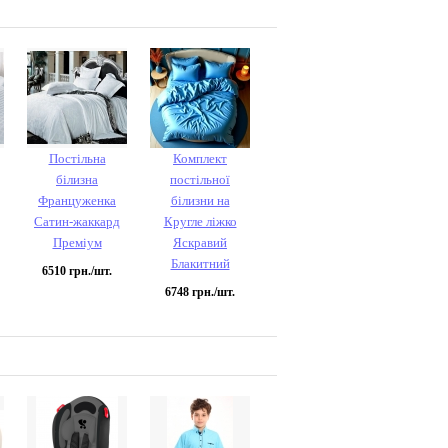
Постільна
Комплект
білизна
постільної
Француженка
білизни на
Сатин-жаккард
Кругле ліжко
Преміум
Яскравий
Блакитний
6510
грн./шт.
6748
грн./шт.