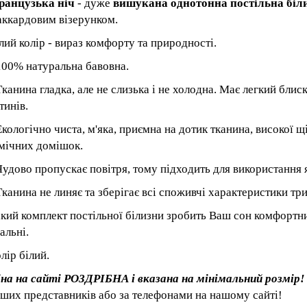
ранцузька ніч
- дуже
вишукана однотонна постільна біл
ккардовим візерунком.
лий колір - вираз комфорту та природності.
100% натуральна бавовна.
Тканина гладка, але не слизька і не холодна. Має легкий бли
тинів.
Екологічно чиста, м'яка, приємна на дотик тканина, високої щ
мічних домішок.
Чудово пропускає повітря, тому підходить для використання як
Тканина не линяє та зберігає всі споживчі характеристики тр
кий комплект постільної білизни зробить Ваш сон комфортн
альні.
лір білий.
на на сайті РОЗДРІБНА і вказана на мінімальний розмір
ших представників або за телефонами на нашому сайті!