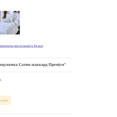
мплекты постельного белья
анцуженка Сатин-жаккард Преміум"
.
егории