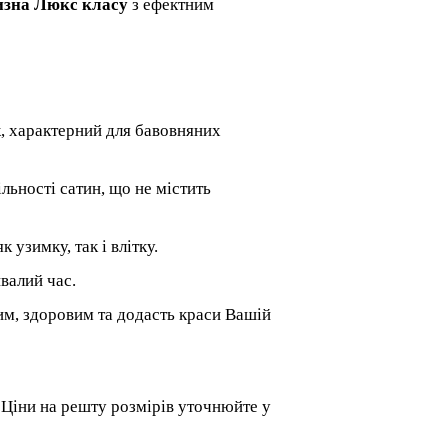
изна Люкс класу
з ефектним
ск, характерний для бавовняних
ільності сатин, що не містить
 узимку, так і влітку.
ивалий час.
им, здоровим та додасть краси Вашій
!
Ціни на решту розмірів уточнюйте у