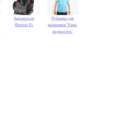
Автокресло
Рубашка для
Bertoni F1
мальчиков "Емре
подросток"
я