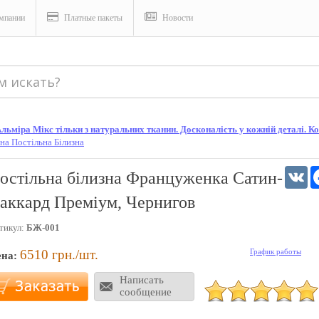
мпании
Платные пакеты
Новости
ьміра Мікс тільки з натуральних тканин. Досконалість у кожній деталі. Кон
на Постільна Білизна
V
остільна білизна Француженка Сатин-
аккард Преміум, Чернигов
тикул:
БЖ-001
6510
грн./шт.
График работы
ена:
Написать
сообщение