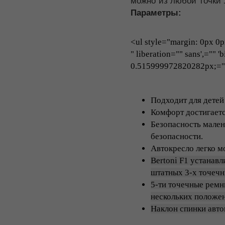
можно из любой точки 
Параметры:
<ul style="margin: 0px 0px
" liberation="" sans',="" 
0.515999972820282px;=""
Подходит для детей о
Комфорт достигаетс
Безопасность мале
безопасности.
Автокресло легко м
Bertoni F1 устанав
штатных 3-х точечн
5-ти точечные ремн
нескольких положен
Наклон спинки авто