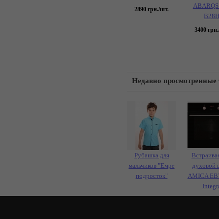
ABARQS
2890
грн./шт.
B28
3400
грн.
Недавно просмотренные
Рубашка для
Встраива
мальчиков "Емре
духовой 
подросток"
AMICA EB
Integr