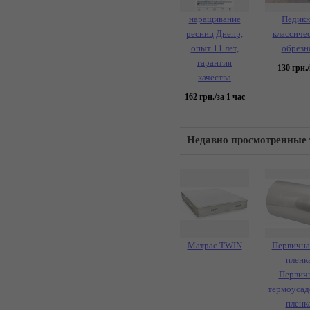
наращивание
Педик
ресниц Днепр,
классиче
опыт 11 лет,
обрезн
гарантия
130
грн./
качества
162
грн./за 1 час
Недавно просмотренные
Матрас TWIN
Первична
пленка
Первич
термоусад
пленка