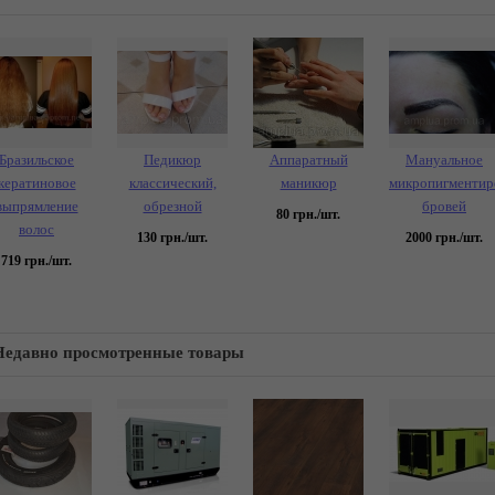
Бразильское
Педикюр
Аппаратный
Мануальное
кератиновое
классический,
маникюр
микропигментир
выпрямление
обрезной
бровей
80
грн./шт.
волос
130
грн./шт.
2000
грн./шт.
719
грн./шт.
Недавно просмотренные товары