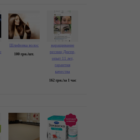
Шлифовка волос
наращивание
ование
ресниц Днепр,
100
грн./шт.
опыт 11 лет,
гарантия
качества
162
грн./за 1 час