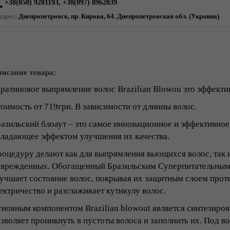
+38(050) 9281193, +38(097) 8962839
Адрес:
Днепропетровск, пр. Кирова, 64. Днепропетровская обл. (Украина)
исание товара:
ратиновое выпрямление волос Brazilian Blowou это эффектив
оимость от 719грн. В зависимости от длинны волос.
азильский блоаут – это самое инновационное и эффективное
ладающее эффектом улучшения их качества.
оцедуру делают как для выпрямления вьющихся волос, так и
врежденных. Обогащенный Бразильским Суперпитательным
учшает состояние волос, покрывая их защитным слоем проте
ектричество и разглаживает кутикулу волос.
новным компонентом Brazilian blowout является синтезиро
зволяет проникнуть в пустоты волоса и заполнить их. Под 