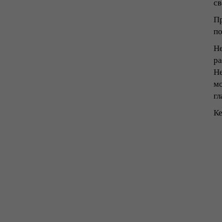
св
Пр
по
Не
ра
Не
мо
гл
Ке