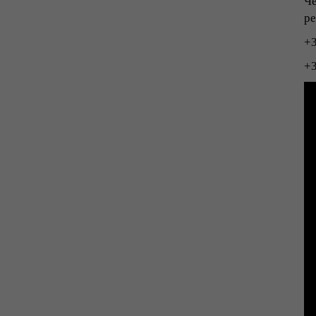
Че
ре
+
+