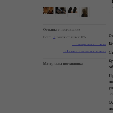
Отзывы о поставщике
Оп
Всего:
1
, положительных:
0%
Ке
→ Смотреть все отзывы
→ Оставить отзыв о компании
Ст
Бр
Материалы поставщика
об
Пр
по
ул
эл
Ос
по