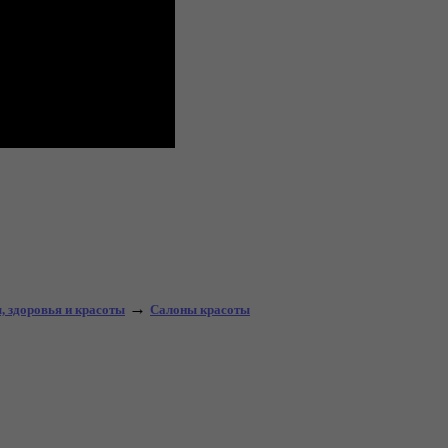
→
, здоровья и красоты
Салоны красоты