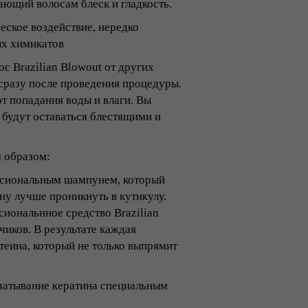
ающий волосам блеск и гладкость.
ское воздействие, нередко
ых химикатов
Brazilian Blowout от других
сразу после проведения процедуры.
т попадания воды и влаги. Вы
 будут оставаться блестящими и
 образом:
ссиональным шампунем, который
у лучше проникнуть в кутикулу.
иональнное средство Brazilian
чиков. В результате каждая
теина, который не только выпрямит
чатывание кератина специальным