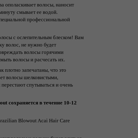
ова ополаскивает волосы, наносит
минуту смывает ее водой.
специальной профессиональной
олосы с ослепительным блеском! Вам
ку волос, не нужно будет
повреждать волосы горячими
мыть волосы и расчесать их.
к плотно запечатаны, что это
ает волосы шелковистыми,
перестают спутываться и очень
ut сохраняется в течение 10-12
zilian Blowout Acai Hair Care