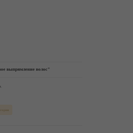
вое выпрямление волос"
.
егории