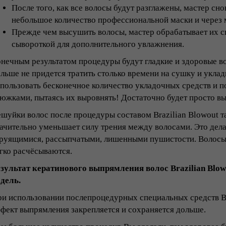
После того, как все волосы будут разглажены, мастер сн
небольшое количество профессиональной маски и через 
Прежде чем высушить волосы, мастер обрабатывает их 
сывороткой для дополнительного увлажнения.
нечным результатом процедуры будут гладкие и здоровые в
льше не придется тратить столько времени на сушку и уклад
пользовать бесконечное количество укладочных средств и 
южками, пытаясь их выровнять! Достаточно будет просто вы
шуйки волос после процедуры составом Brazilian Blowout та
ачительно уменьшает силу трения между волосами. Это дел
руящимися, рассыпчатыми, лишенными пушистости. Волосы 
гко расчёсываются.
зультат кератинового выпрямления волос Brazilian Blowo
дель.
и использовании послепроцедурных специальных средств Bra
фект выпрямления закрепляется и сохраняется дольше.