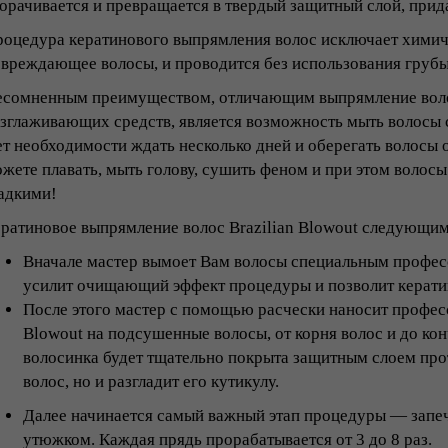
орачивается и превращается в твердый защитный слой, прид
оцедура кератинового выпрямления волос исключает химиче
вреждающее волосы, и проводится без использования груб
сомненным преимуществом, отличающим выпрямление волос 
зглаживающих средств, является возможность мыть волосы 
т необходимости ждать несколько дней и оберегать волосы о
жете плавать, мыть голову, сушить феном и при этом волосы
адкими!
ратиновое выпрямление волос Brazilian Blowout следующим
Вначале мастер вымоет Вам волосы специальным профе
усилит очищающий эффект процедуры и позволит кератин
После этого мастер с помощью расчески наносит професс
Blowout на подсушенные волосы, от корня волос и до кон
волосинка будет тщательно покрыта защитным слоем про
волос, но и разгладит его кутикулу.
Далее начинается самый важный этап процедуры ― запе
утюжком. Каждая прядь прорабатывается от 3 до 8 раз.