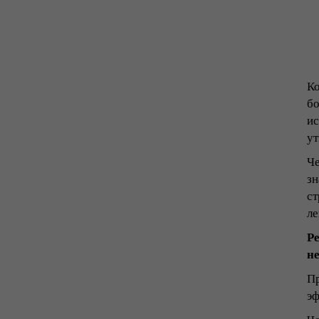
Ко
бо
ис
ут
Че
зн
ст
ле
Ре
не
Пр
эф