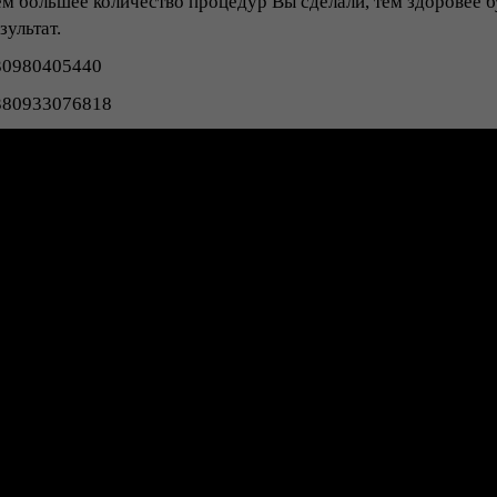
м большее количество процедур Вы сделали, тем здоровее б
зультат.
30980405440
380933076818