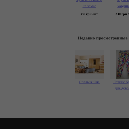
на замке
кардиг
350
грн./шт.
330
грн./
Недавно просмотренные
Спальня Яна
Летние б
для дев