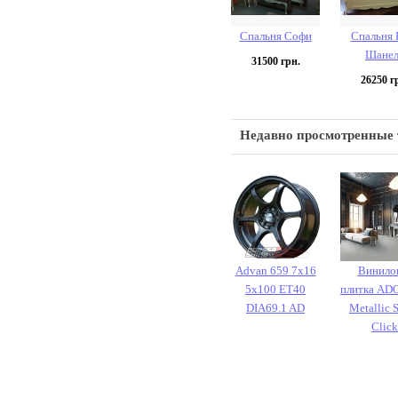
Спальня Софи
Спальня 
Шанел
31500
грн.
26250
гр
Недавно просмотренные
Advan 659 7x16
Винило
5x100 ET40
плитка ADO
DIA69.1 AD
Metallic 
Click