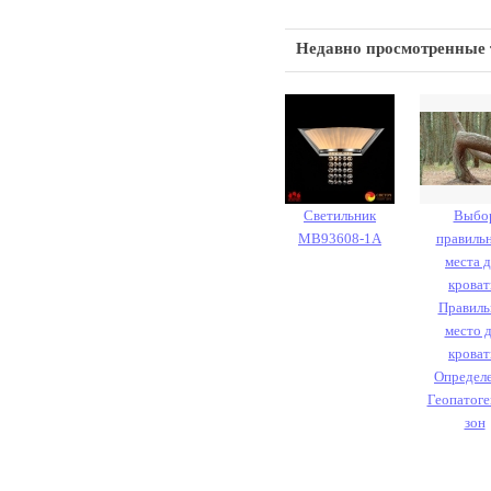
Недавно просмотренные
Светильник
Выбо
MB93608-1A
правиль
места д
кроват
Правиль
место 
кроват
Определ
Геопатог
зон