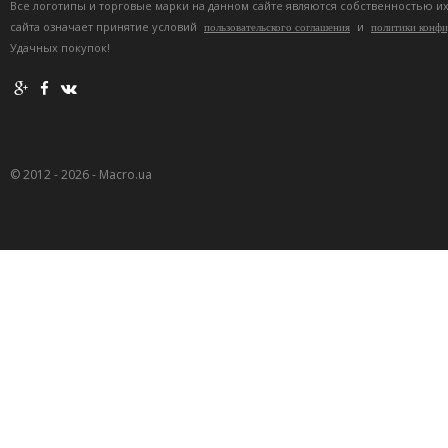
Все логотипы и торговые марки на данном сайте являются собственностью и
сайта означает принятие условий
и
пользовательского соглашения
политики конф
Удачных покупок!
© 2012 - 2026 - Macro.ua