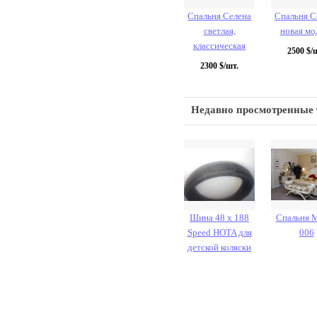
Спальня Селена
Спальня С
светлая,
новая мо
классическая
2500
$/ш
2300
$/шт.
Недавно просмотренные
Шина 48 х 188
Спальня 
Speed HOTA для
006
детской коляски