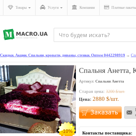
Товары
Услуги
Компании
Платные пакет
Скидки. Акции. Спальни, кровати, диваны, стенки. Оптом 0442298919
→
Сп
Спальня Анетта, 
Артикул:
Спальня Анетта
Старая цена:
3200
$/шт.
2880
$/шт.
Цена:
-10%
Контакты поставщика: