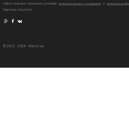
сайта означает принятие условий
и
пользовательского соглашения
политики конф
Удачных покупок!
© 2012 - 2026 - Macro.ua