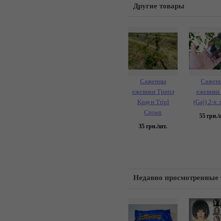
Другие товары
Саженцы
Сажен
ежевики Трипл
ежевики
Краун Tripl
(Gaj) 2-х 
Crown
55
грн./
35
грн./шт.
Недавно просмотренные