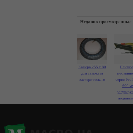
Недавно просмотренные
Камера 255 х 80
Плитко
для самоката
алюмини
электрического
серии Prof
600 м
регулиру
подшипн