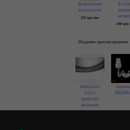
Блуза женская
Футбол
коттон сердце
женска
надпис
235
грн./шт.
240
грн./
Недавно просмотренные
Камера 10 х
Светиль
2.125 с
MB1090
изогнутым
штуцером