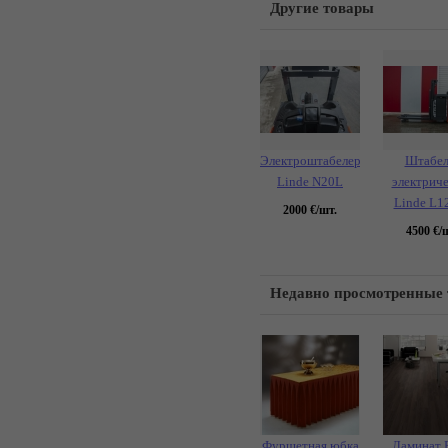
Другие товары
Электроштабелер
Штабел
Linde N20L
электрич
Linde L1
2000
€/шт.
4500
€/ш
Недавно просмотренные
Фуршетная юбка
Ламинат 