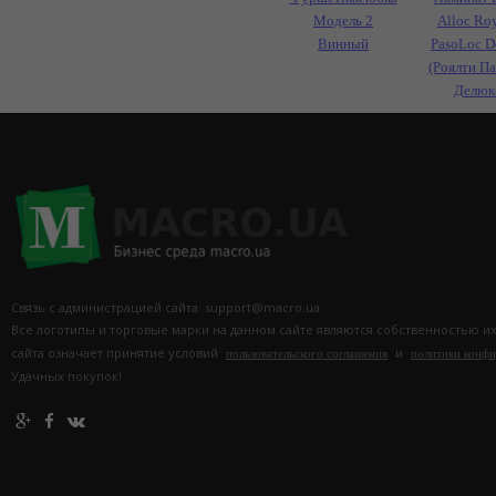
Модель 2
Alloc Roy
Винный
PasoLoc D
(Роялти П
Делюк
Связь с администрацией сайта: support@macro.ua.
Все логотипы и торговые марки на данном сайте являются собственностью и
сайта означает принятие условий
и
пользовательского соглашения
политики конф
Удачных покупок!