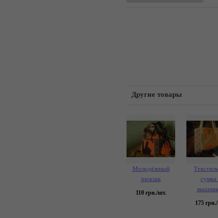
Другие товары
Молодёжный
Текстил
рюкзак
сумка 
вышивк
110
грн./шт.
175
грн./