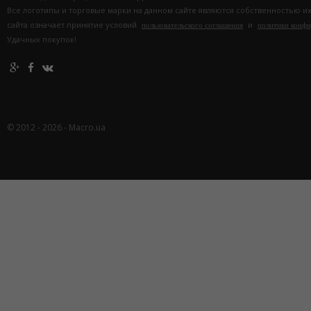
Все логотипы и торговые марки на данном сайте являются собственностью и
сайта означает принятие условий
и
пользовательского соглашения
политики конф
Удачных покупок!
© 2012 - 2026 - Macro.ua