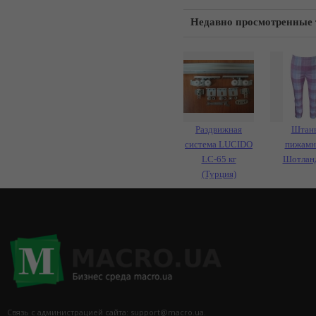
Недавно просмотренные
Раздвижная
Штан
система LUCIDO
пижамн
LC-65 кг
Шотлан
(Турция)
Связь с администрацией сайта: support@macro.ua.