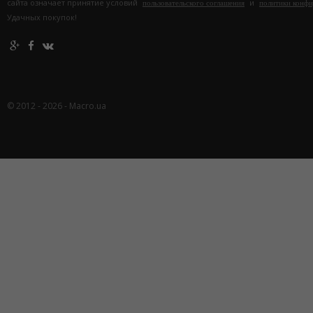
сайта означает принятие условий
и
пользовательского соглашения
политики конф
Удачных покупок!
© 2012 - 2026 - Macro.ua