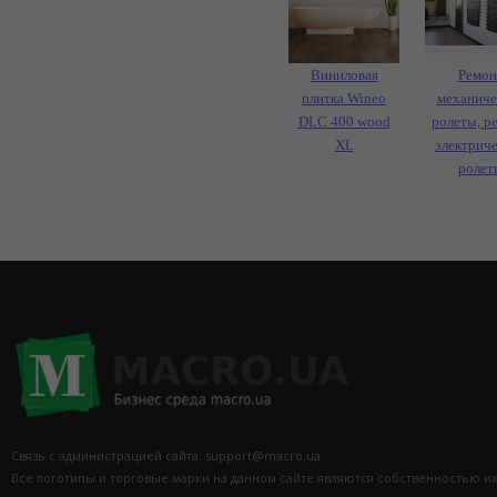
Виниловая
Ремон
плитка Wineo
механиче
DLC 400 wood
ролеты, р
XL
электрич
ролет
Связь с администрацией сайта: support@macro.ua.
Все логотипы и торговые марки на данном сайте являются собственностью и