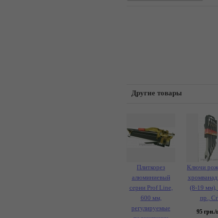
Другие товары
Плиткорез
Ключи рож
алюминиевый
хромванад
серии Prof Line,
(8-19 мм),
600 мм,
пр., C
регулируемые
95
грн./