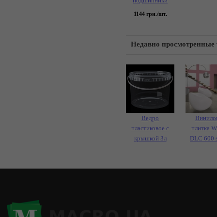
подшипники
1144
грн./шт.
Недавно просмотренные
Ведро
Винило
пластиковое с
плитка W
крышкой 3л
DLC 600 