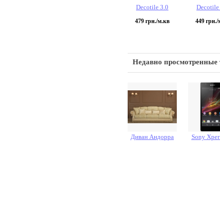
Decotile 3.0
Decotile
479
грн./м.кв
449
грн./
Недавно просмотренные
Диван Андорра
Sony Xper