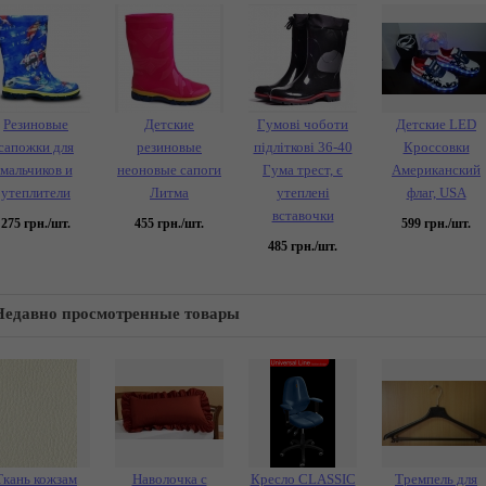
Резиновые
Детские
Гумові чоботи
Детские LED
сапожки для
резиновые
підліткові 36-40
Кроссовки
мальчиков и
неоновые сапоги
Гума трест, є
Американский
утеплители
Литма
утеплені
флаг, USA
вставочки
275
грн./шт.
455
грн./шт.
599
грн./шт.
485
грн./шт.
Недавно просмотренные товары
Ткань кожзам
Наволочка с
Кресло CLASSIC
Тремпель для