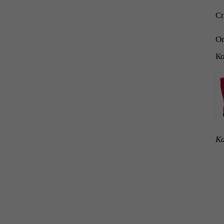
Сп
Оп
Ко
Ка