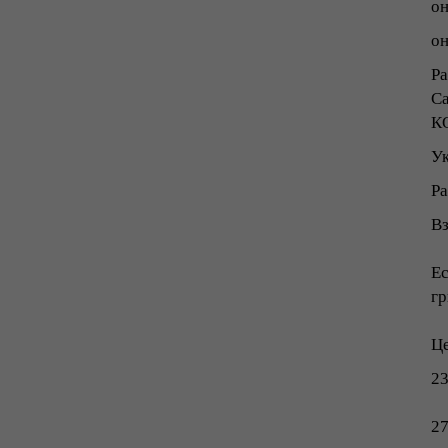
он
он
Ра
С
К
У
Ра
Вз
Ес
гр
Ц
23
27