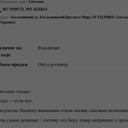
Контактное лицо:
Світлана
067 9399723, 093 2626014
Адрес:
Хмельницкий, м. Хмельницький,Проспект Миру, 69 ТЦ РИКО. Хмельн
(Украина)
аличие на
В наличии
кладе
бъем продаж
Опт и розница
исание товара:
лад ― есть все.
едлагаю Вашему вниманию очень милые сапожки неоновые 
на самая дешевая = потому что беру товар напрямую у прои