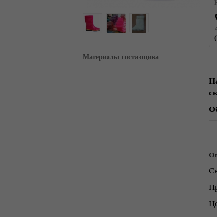
Материалы поставщика
Н
с
О
Оп
Ск
Пр
Це