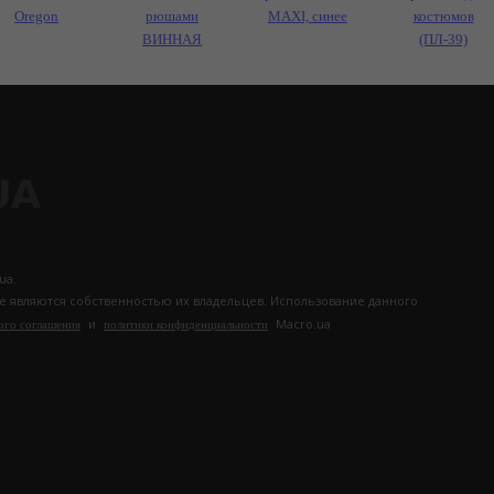
Oregon
рюшами
MAXI, синее
костюмов
ВИННАЯ
(ПЛ-39)
ua.
те являются собственностью их владельцев. Использование данного
и
Macro.ua
ого соглашения
политики конфиденциальности