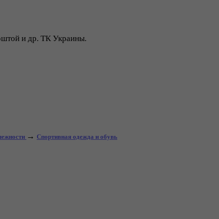
оштой и др. ТК Украины.
→
длежности
Спортивная одежда и обувь