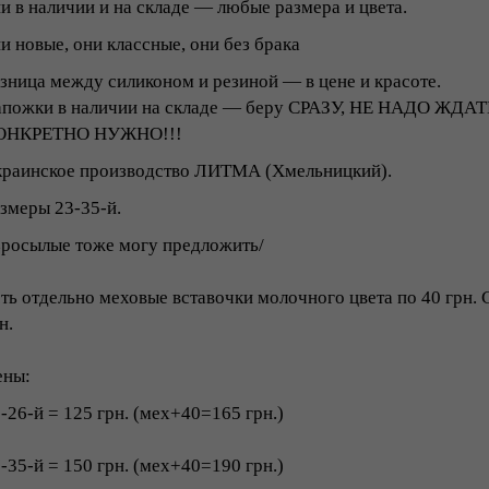
и в наличии и на складе ― любые размера и цвета.
и новые, они классные, они без брака
зница между силиконом и резиной ― в цене и красоте.
апожки в наличии на складе ― беру СРАЗУ, НЕ НАДО ЖД
ОНКРЕТНО НУЖНО!!!
краинское производство ЛИТМА (Хмельницкий).
змеры 23-35-й.
росылые тоже могу предложить/
ть отдельно меховые вставочки молочного цвета по 40 грн. 
н.
ены:
-26-й = 125 грн. (мех+40=165 грн.)
-35-й = 150 грн. (мех+40=190 грн.)