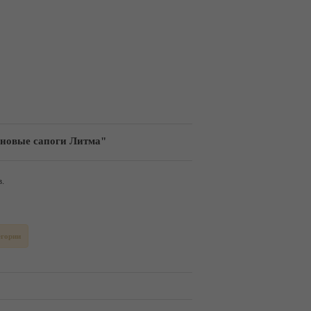
оновые сапоги Литма"
.
егории