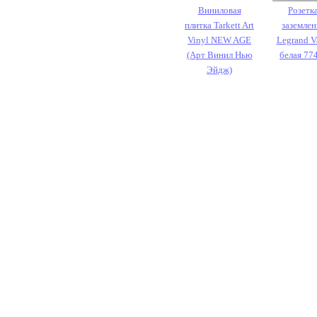
Виниловая
Розетка
плитка Tarkett Art
заземле
Vinyl NEW AGE
Legrand V
(Арт Винил Нью
белая 77
Эйдж)