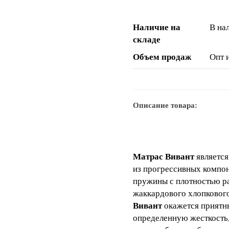
Наличие на
В на
складе
Объем продаж
Опт 
Описание товара:
Матрас Вивант
является
из прогрессивных компон
пружины с плотностью ра
жаккардового хлопкового
Вивант
окажется приятны
определенную жесткость