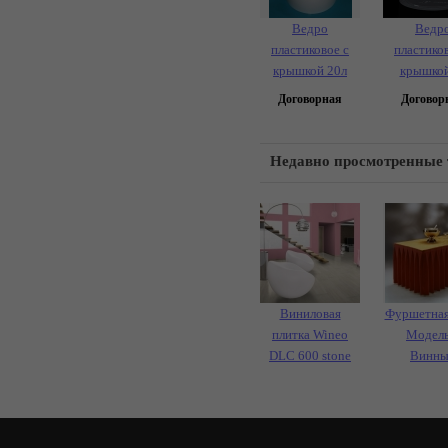
Ведро
Ведр
пластиковое с
пластиков
крышкой 20л
крышкой
Договорная
Договор
Недавно просмотренные
Виниловая
Фуршетная
плитка Wineo
Модель
DLC 600 stone
Винн