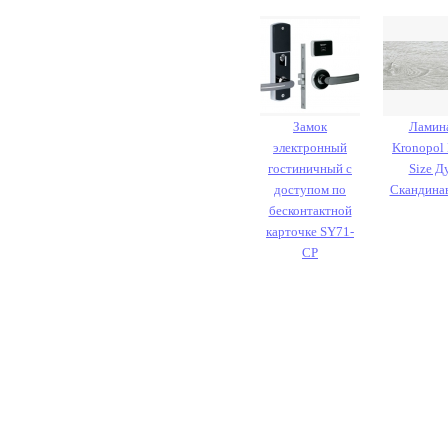
Замок
Ламин
электронный
Kronopol
гостиничный с
Size Д
доступом по
Скандина
бесконтактной
карточке SY71-
CP