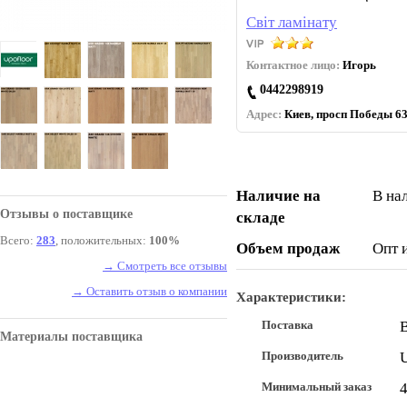
Світ ламінату
Контактное лицо:
Игорь
0442298919
Адрес:
Киев, просп Победы 63
Наличие на
В на
Отзывы о поставщике
складе
Всего:
283
, положительных:
100%
Объем продаж
Опт 
→ Смотреть все отзывы
→ Оставить отзыв о компании
Характеристики:
Поставка
В
Материалы поставщика
Производитель
Минимальный заказ
4