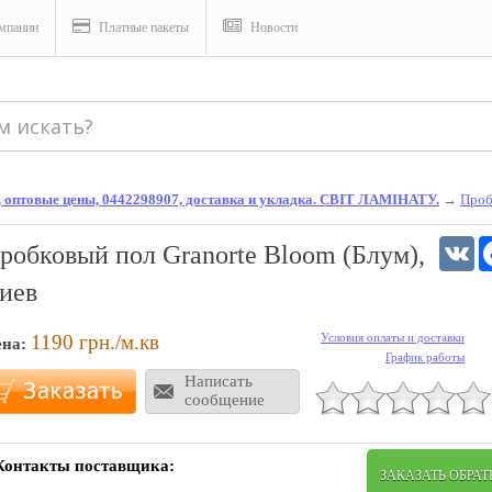
мпании
Платные пакеты
Новости
, оптовые цены, 0442298907, доставка и укладка. СВІТ ЛАМІНАТУ.
→
Проб
V
робковый пол Granorte Bloom (Блум),
иев
1190
грн./м.кв
Условия оплаты и доставки
ена:
График работы
Написать
сообщение
Контакты поставщика:
ЗАКАЗАТЬ ОБРА