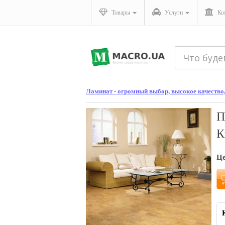
Товары
Услуги
Ко
Ламинат - огромный выбор, высокое качество
П
К
Ц