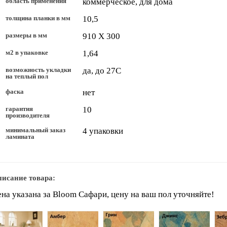
область применения
коммерческое, для дома
толщина планки в мм
10,5
размеры в мм
910 Х 300
м2 в упаковке
1,64
возможность укладки
да, до 27С
на теплый пол
фаска
нет
гарантия
10
производителя
минимальный заказ
4 упаковки
ламината
исание товара:
на указана за Bloom Сафари, цену на ваш пол уточняйте!