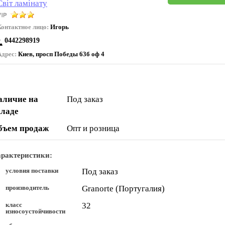
Світ ламінату
Контактное лицо:
Игорь
0442298919
Адрес:
Киев, просп Победы 63б оф 4
аличие на
Под заказ
кладе
бъем продаж
Опт и розница
рактеристики:
условия поставки
Под заказ
производитель
Granorte (Португалия)
класс
32
износоустойчивости