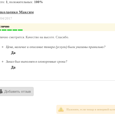
его:
1
, положительных:
100%
иколаенко Максим
/04/2017
тлично
лично смотрится. Качество на высоте. Спасибо.
Цена, наличие и описание товара (услуги) были указаны правильно?
Да
Заказ был выполнен в оговоренные сроки?
Да
Добавить отзыв
Нажмите, если товар в неверной кат