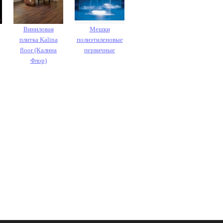
Виниловая
Мешки
плитка Kalina
полиэтиленовые
floor (Калина
первичные
Флор)