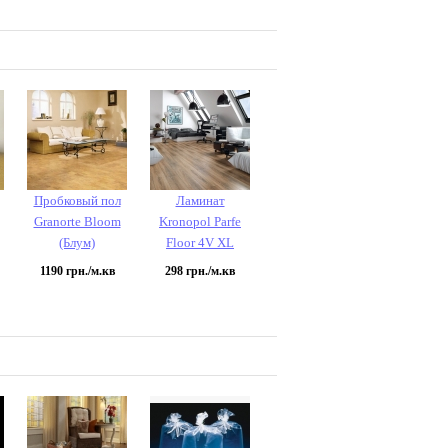
Пробковый пол
Ламинат
Granorte Bloom
Kronopol Parfe
(Блум)
Floor 4V XL
1190
грн./м.кв
298
грн./м.кв