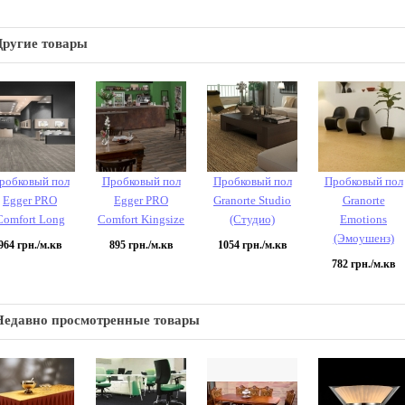
Другие товары
робковый пол
Пробковый пол
Пробковый пол
Пробковый пол
Egger PRO
Egger PRO
Granorte Studio
Granorte
Comfort Long
Comfort Kingsize
(Студио)
Emotions
(Эмоушенз)
964
грн./м.кв
895
грн./м.кв
1054
грн./м.кв
782
грн./м.кв
Недавно просмотренные товары