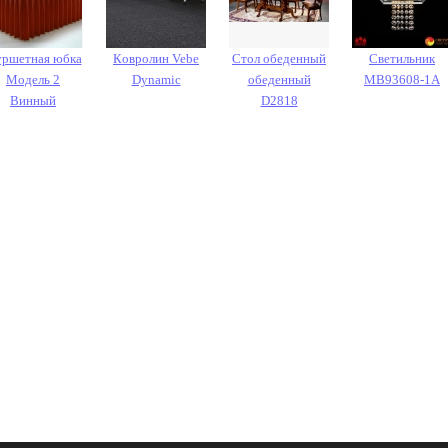
ршетная юбка
Кoврoлин Vebe
Стол обеденный
Светильник
Модель 2
Dynamic
обеденный
MB93608-1A
Винный
D2818