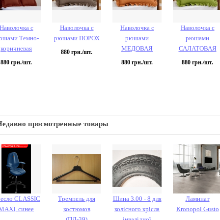
Наволочка с
Наволочка с
Наволочка с
Наволочка с
юшами Темно-
рюшами ПОРОХ
рюшами
рюшами
коричневая
МЕДОВАЯ
САЛАТОВАЯ
880
грн./шт.
880
грн./шт.
880
грн./шт.
880
грн./шт.
Недавно просмотренные товары
есло CLASSIC
Тремпель для
Шина 3.00 - 8 для
Ламинат
MAXI, синее
костюмов
колісного крісла
Kronopol Gusto
(ПЛ-39)
інвалідної