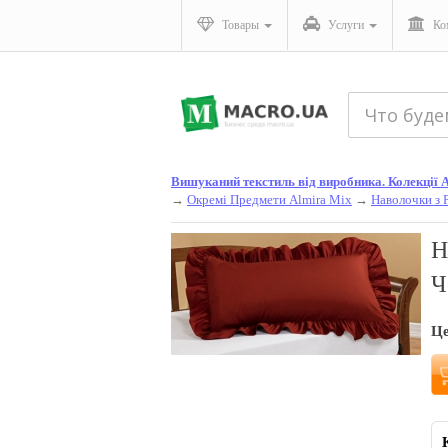
Товары
Услуги
Ко
Вишуканий текстиль від виробника. Колекції Ал
→
Окремі Предмети Almira Mix
→
Наволочки з
Н
Ч
Ц