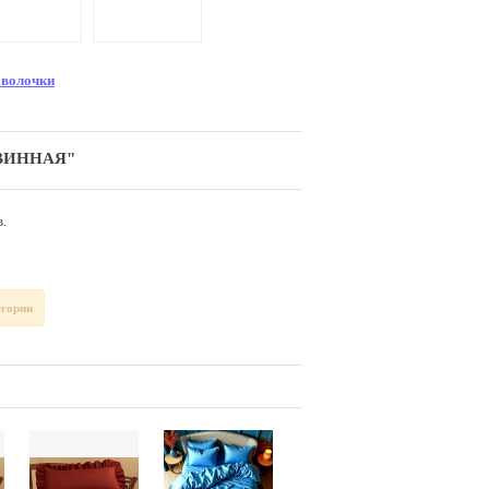
волочки
и ВИННАЯ"
.
егории