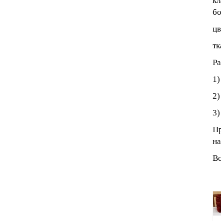
кл
бо
цв
тк
Ра
1)
2)
3)
Пр
на
Во