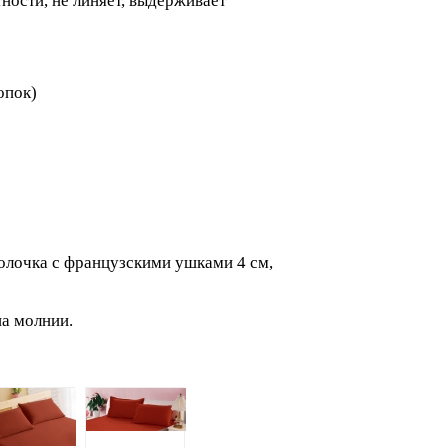
тности, не линяет, выдерживает
опок)
волочка с французскими ушками 4 см,
а молнии.