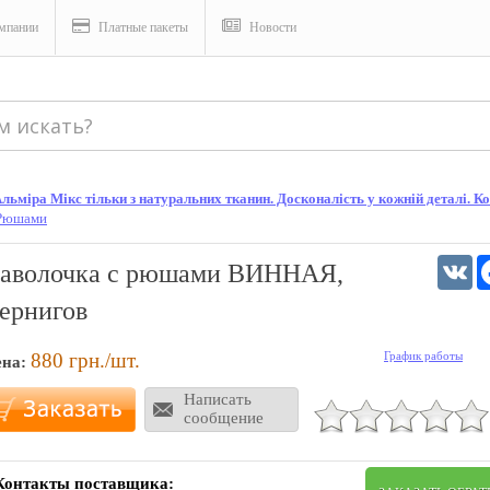
мпании
Платные пакеты
Новости
ьміра Мікс тільки з натуральних тканин. Досконалість у кожній деталі. Кон
 Рюшами
V
аволочка с рюшами ВИННАЯ,
ернигов
880
грн./шт.
График работы
ена:
Написать
сообщение
Контакты поставщика: