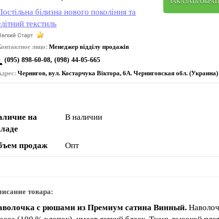
ЗАКАЗАТЬ ОБРА
Постільна білизна нового покоління та
елітний текстиль
Контактное лицо:
Менеджер відділу продажів
(095) 898-60-08, (098) 44-05-665
Адрес:
Чернигов, вул. Коcтарчука Віктора, 6А. Черниговская обл. (Украина)
аличие на
В наличии
кладе
бъем продаж
Опт
исание товара:
аволочка с рюшами из Премиум сатина Винный.
Наволоч