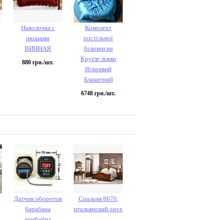
Наволочка с
Комплект
рюшами
постільної
ВИННАЯ
білизни на
Кругле ліжко
880
грн./шт.
Яскравий
Блакитний
6748
грн./шт.
Датчик оборотов
Спальня 8670,
барабана
итальянский орех
комбайна