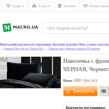
Товары
Услуги
Компании
Платные пакет
Вишуканий текстиль від виробника. Колекції Альміра Мікс тільки з натураль
→
Окремі Предмети Almira Mix
→
Наволочки з Французькими Вушками
Наволочка с фра
ЧЕРНАЯ, Черниг
680
грн./шт.
Цена:
Контакты поставщика: